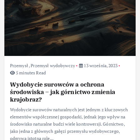
Przemysł
,
Przemysł wydobywczy
13 września, 2023
5 minutes Read
Wydobycie surowców a ochrona
środowiska – jak górnictwo zmienia
krajobraz?
Wydobycie surowców naturalnych jest jednym z kluczowych
elementów współczesnej gospodarki, jednak jego wpływ na
środowisko naturalne budzi wiele kontrowersji. Górnictwo,
jako jedna z głównych gałęzi przemysłu wydobywczego,
odgrywa istotną rolę…