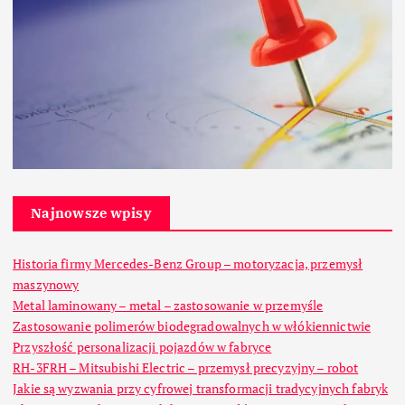
Najnowsze wpisy
Historia firmy Mercedes-Benz Group – motoryzacja, przemysł
maszynowy
Metal laminowany – metal – zastosowanie w przemyśle
Zastosowanie polimerów biodegradowalnych w włókiennictwie
Przyszłość personalizacji pojazdów w fabryce
RH-3FRH – Mitsubishi Electric – przemysł precyzyjny – robot
Jakie są wyzwania przy cyfrowej transformacji tradycyjnych fabryk