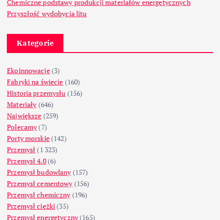
Chemiczne podstawy produkcji materiałów energetycznych
Przyszłość wydobycia litu
Kategorie
Ekoinnowacje
(3)
Fabryki na świecie
(160)
Historia przemysłu
(156)
Materiały
(646)
Największe
(259)
Polecamy
(7)
Porty morskie
(142)
Przemysł
(1 323)
Przemysł 4.0
(6)
Przemysł budowlany
(157)
Przemysł cementowy
(156)
Przemysł chemiczny
(196)
Przemysł ciężki
(35)
Przemysł energetyczny
(165)