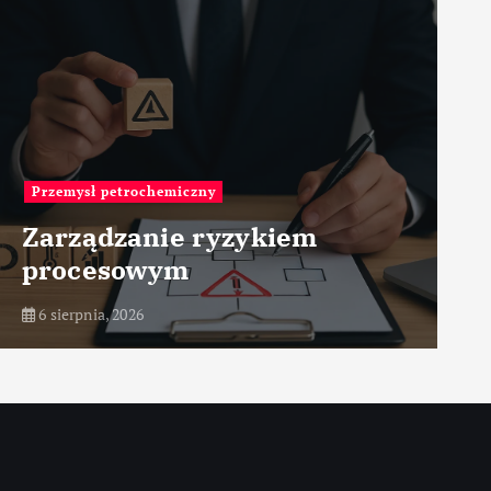
Fabryki na świecie
Leonardo Aircraft Factory –
Venegono – Włochy
6 sierpnia, 2026