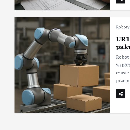
Roboty
UR16
paku
Robot
współp
czasie
przemy