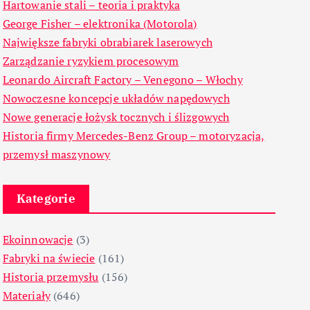
Hartowanie stali – teoria i praktyka
George Fisher – elektronika (Motorola)
Największe fabryki obrabiarek laserowych
Zarządzanie ryzykiem procesowym
Leonardo Aircraft Factory – Venegono – Włochy
Nowoczesne koncepcje układów napędowych
Nowe generacje łożysk tocznych i ślizgowych
Historia firmy Mercedes-Benz Group – motoryzacja,
przemysł maszynowy
Kategorie
Ekoinnowacje
(3)
Fabryki na świecie
(161)
Historia przemysłu
(156)
Materiały
(646)