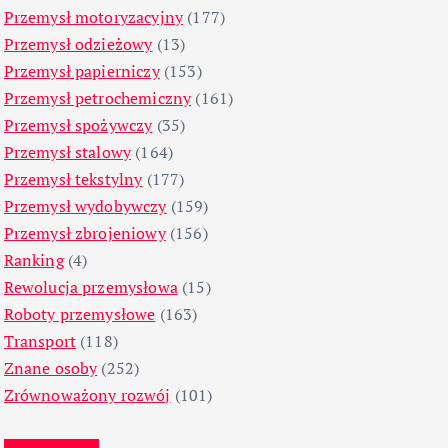
Przemysł motoryzacyjny
(177)
Przemysł odzieżowy
(13)
Przemysł papierniczy
(153)
Przemysł petrochemiczny
(161)
Przemysł spożywczy
(35)
Przemysł stalowy
(164)
Przemysł tekstylny
(177)
Przemysł wydobywczy
(159)
Przemysł zbrojeniowy
(156)
Ranking
(4)
Rewolucja przemysłowa
(15)
Roboty przemysłowe
(163)
Transport
(118)
Znane osoby
(252)
Zrównoważony rozwój
(101)