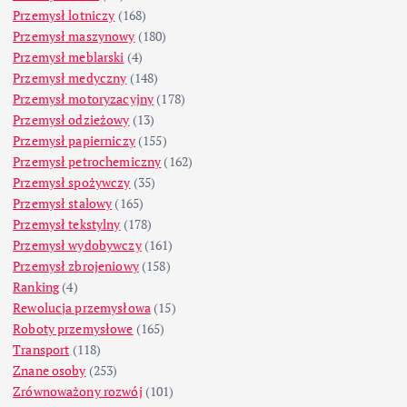
Przemysł lotniczy
(168)
Przemysł maszynowy
(180)
Przemysł meblarski
(4)
Przemysł medyczny
(148)
Przemysł motoryzacyjny
(178)
Przemysł odzieżowy
(13)
Przemysł papierniczy
(155)
Przemysł petrochemiczny
(162)
Przemysł spożywczy
(35)
Przemysł stalowy
(165)
Przemysł tekstylny
(178)
Przemysł wydobywczy
(161)
Przemysł zbrojeniowy
(158)
Ranking
(4)
Rewolucja przemysłowa
(15)
Roboty przemysłowe
(165)
Transport
(118)
Znane osoby
(253)
Zrównoważony rozwój
(101)