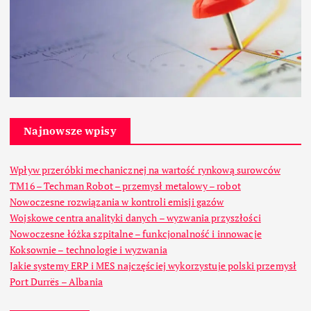
Najnowsze wpisy
Wpływ przeróbki mechanicznej na wartość rynkową surowców
TM16 – Techman Robot – przemysł metalowy – robot
Nowoczesne rozwiązania w kontroli emisji gazów
Wojskowe centra analityki danych – wyzwania przyszłości
Nowoczesne łóżka szpitalne – funkcjonalność i innowacje
Koksownie – technologie i wyzwania
Jakie systemy ERP i MES najczęściej wykorzystuje polski przemysł
Port Durrës – Albania