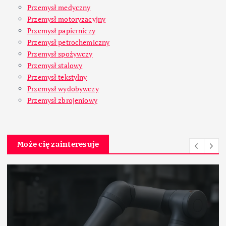
Przemysł medyczny
Przemysł motoryzacyjny
Przemysł papierniczy
Przemysł petrochemiczny
Przemysł spożywczy
Przemysł stalowy
Przemysł tekstylny
Przemysł wydobywczy
Przemysł zbrojeniowy
Może cię zainteresuje