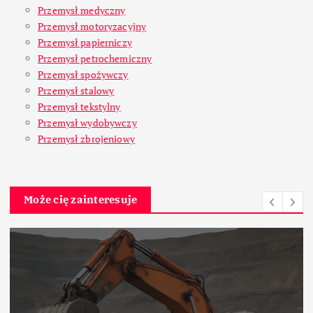
Przemysł medyczny
Przemysł motoryzacyjny
Przemysł papierniczy
Przemysł petrochemiczny
Przemysł spożywczy
Przemysł stalowy
Przemysł tekstylny
Przemysł wydobywczy
Przemysł zbrojeniowy
Może cię zainteresuje