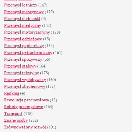
Przemysł lotniczy
(167)
Przemysł maszynowy
(179)
Przemysł meblarski
(4)
Przemysł medyczny
(147)
Przemysł motoryzacyjny
(178)
Przemysł odzieżowy
(13)
Przemysł papierniczy
(154)
Przemysł petrochemiczny
(161)
Przemysł spożywczy
(35)
Przemysł stalowy
(164)
Przemysł tekstylny
(178)
Przemysł wydobywczy
(160)
Przemysł zbrojeniowy
(157)
Ranking
(4)
Rewolucja przemysłowa
(15)
Roboty przemysłowe
(164)
Transport
(118)
Znane osoby
(252)
Zrównoważony rozwój
(101)