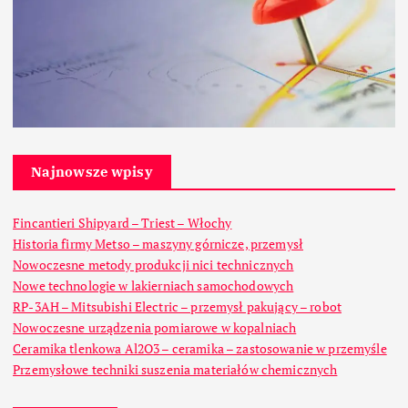
Najnowsze wpisy
Fincantieri Shipyard – Triest – Włochy
Historia firmy Metso – maszyny górnicze, przemysł
Nowoczesne metody produkcji nici technicznych
Nowe technologie w lakierniach samochodowych
RP-3AH – Mitsubishi Electric – przemysł pakujący – robot
Nowoczesne urządzenia pomiarowe w kopalniach
Ceramika tlenkowa Al2O3 – ceramika – zastosowanie w przemyśle
Przemysłowe techniki suszenia materiałów chemicznych