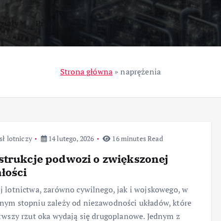
ziały
Przemysł
Strona główna
»
naprężenia
ł lotniczy
14 lutego, 2026
16 minutes Read
trukcje podwozi o zwiększonej
łości
 lotnictwa, zarówno cywilnego, jak i wojskowego, w
ym stopniu zależy od niezawodności układów, które
rwszy rzut oka wydają się drugoplanowe. Jednym z