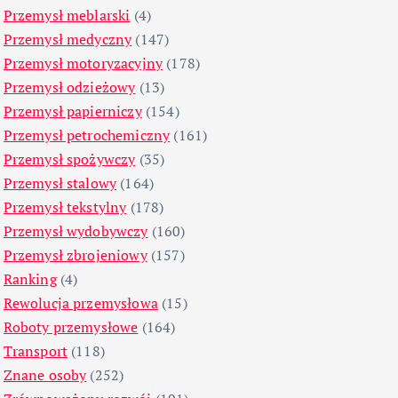
Przemysł meblarski
(4)
Przemysł medyczny
(147)
Przemysł motoryzacyjny
(178)
Przemysł odzieżowy
(13)
Przemysł papierniczy
(154)
Przemysł petrochemiczny
(161)
Przemysł spożywczy
(35)
Przemysł stalowy
(164)
Przemysł tekstylny
(178)
Przemysł wydobywczy
(160)
Przemysł zbrojeniowy
(157)
Ranking
(4)
Rewolucja przemysłowa
(15)
Roboty przemysłowe
(164)
Transport
(118)
Znane osoby
(252)