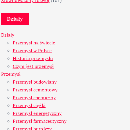
Zrównoważony rozwój
(101)
Działy
Działy
Przemysł na świecie
Przemysł w Polsce
Historia przemysłu
Czym jest przemysł
Przemysł
Przemysł budowlany
Przemysł cementowy
Przemysł chemiczny
Przemysł ciężki
Przemysł energetyczny
Przemysł farmaceutyczny
Przemysł hutniczy