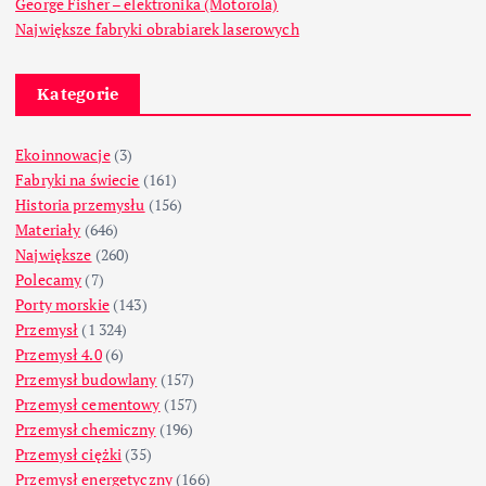
George Fisher – elektronika (Motorola)
Największe fabryki obrabiarek laserowych
Kategorie
Ekoinnowacje
(3)
Fabryki na świecie
(161)
Historia przemysłu
(156)
Materiały
(646)
Największe
(260)
Polecamy
(7)
Porty morskie
(143)
Przemysł
(1 324)
Przemysł 4.0
(6)
Przemysł budowlany
(157)
Przemysł cementowy
(157)
Przemysł chemiczny
(196)
Przemysł ciężki
(35)
Przemysł energetyczny
(166)