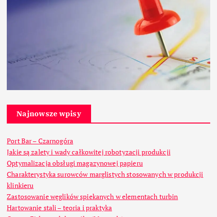
Najnowsze wpisy
Port Bar – Czarnogóra
Jakie są zalety i wady całkowitej robotyzacji produkcji
Optymalizacja obsługi magazynowej papieru
Charakterystyka surowców marglistych stosowanych w produkcji
klinkieru
Zastosowanie węglików spiekanych w elementach turbin
Hartowanie stali – teoria i praktyka