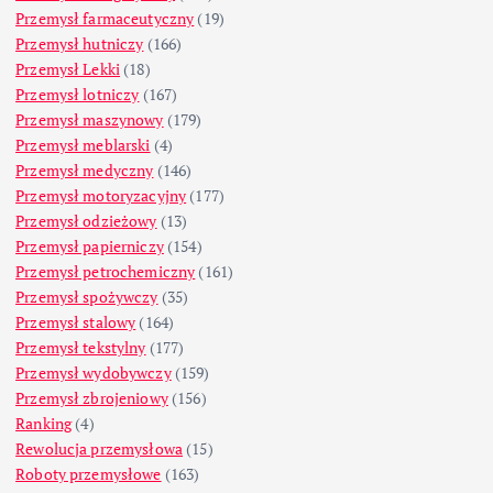
Przemysł farmaceutyczny
(19)
Przemysł hutniczy
(166)
Przemysł Lekki
(18)
Przemysł lotniczy
(167)
Przemysł maszynowy
(179)
Przemysł meblarski
(4)
Przemysł medyczny
(146)
Przemysł motoryzacyjny
(177)
Przemysł odzieżowy
(13)
Przemysł papierniczy
(154)
Przemysł petrochemiczny
(161)
Przemysł spożywczy
(35)
Przemysł stalowy
(164)
Przemysł tekstylny
(177)
Przemysł wydobywczy
(159)
Przemysł zbrojeniowy
(156)
Ranking
(4)
Rewolucja przemysłowa
(15)
Roboty przemysłowe
(163)