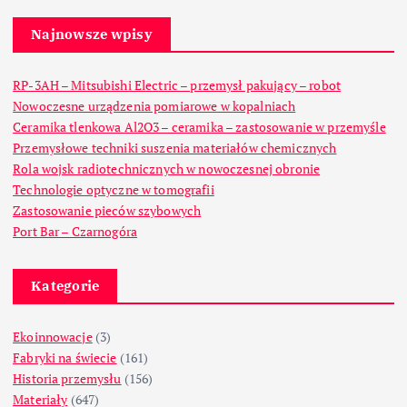
Najnowsze wpisy
RP-3AH – Mitsubishi Electric – przemysł pakujący – robot
Nowoczesne urządzenia pomiarowe w kopalniach
Ceramika tlenkowa Al2O3 – ceramika – zastosowanie w przemyśle
Przemysłowe techniki suszenia materiałów chemicznych
Rola wojsk radiotechnicznych w nowoczesnej obronie
Technologie optyczne w tomografii
Zastosowanie pieców szybowych
Port Bar – Czarnogóra
Kategorie
Ekoinnowacje
(3)
Fabryki na świecie
(161)
Historia przemysłu
(156)
Materiały
(647)