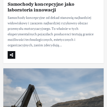
Samochody koncepcyjne jako
laboratoria innowacji
Samochody koncepcyjne od dekad stanowią najbardziej
widowiskowy i zarazem najbardziej ryzykowny obszar
przemysłu motoryzacyjnego. To właśnie w tych
eksperymentalnych pojazdach producenci testują granice
możliwości technologicznych, estetycznych i
organizacyjnych, zanim zdecydują…