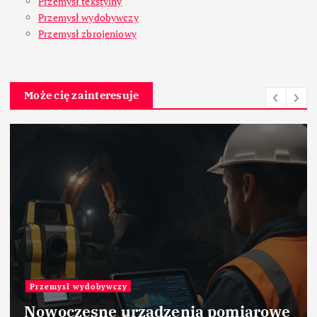
Przemysł tekstylny
Przemysł wydobywczy
Przemysł zbrojeniowy
Może cię zainteresuje
Materiały
Ceramika tlenkowa Al2O3 –
ceramika – zastosowanie w