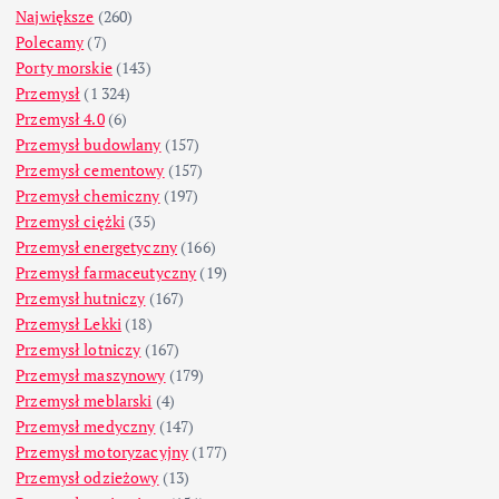
Największe
(260)
Polecamy
(7)
Porty morskie
(143)
Przemysł
(1 324)
Przemysł 4.0
(6)
Przemysł budowlany
(157)
Przemysł cementowy
(157)
Przemysł chemiczny
(197)
Przemysł ciężki
(35)
Przemysł energetyczny
(166)
Przemysł farmaceutyczny
(19)
Przemysł hutniczy
(167)
Przemysł Lekki
(18)
Przemysł lotniczy
(167)
Przemysł maszynowy
(179)
Przemysł meblarski
(4)
Przemysł medyczny
(147)
Przemysł motoryzacyjny
(177)
Przemysł odzieżowy
(13)