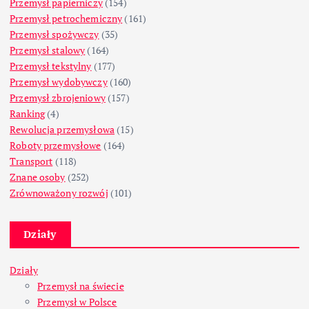
Przemysł papierniczy
(154)
Przemysł petrochemiczny
(161)
Przemysł spożywczy
(35)
Przemysł stalowy
(164)
Przemysł tekstylny
(177)
Przemysł wydobywczy
(160)
Przemysł zbrojeniowy
(157)
Ranking
(4)
Rewolucja przemysłowa
(15)
Roboty przemysłowe
(164)
Transport
(118)
Znane osoby
(252)
Zrównoważony rozwój
(101)
Działy
Działy
Przemysł na świecie
Przemysł w Polsce