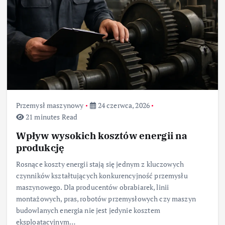
Przemysł maszynowy
24 czerwca, 2026
21 minutes Read
Wpływ wysokich kosztów energii na
produkcję
Rosnące koszty energii stają się jednym z kluczowych
czynników kształtujących konkurencyjność przemysłu
maszynowego. Dla producentów obrabiarek, linii
montażowych, pras, robotów przemysłowych czy maszyn
budowlanych energia nie jest jedynie kosztem
eksploatacyjnym…