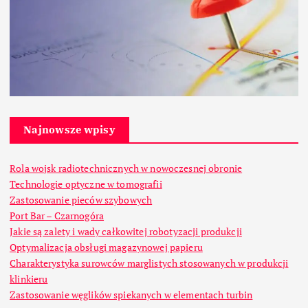
Najnowsze wpisy
Rola wojsk radiotechnicznych w nowoczesnej obronie
Technologie optyczne w tomografii
Zastosowanie pieców szybowych
Port Bar – Czarnogóra
Jakie są zalety i wady całkowitej robotyzacji produkcji
Optymalizacja obsługi magazynowej papieru
Charakterystyka surowców marglistych stosowanych w produkcji
klinkieru
Zastosowanie węglików spiekanych w elementach turbin