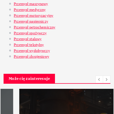
Przemysł maszynowy
Przemysł medyczny
Przemysł motoryzacyjny
Przemysł papierniczy
Przemysł petrochemiczny
Przemysł spożywczy
Przemysł stalowy
Przemysł tekstylny
Przemysł wydobywczy
Przemysł zbrojeniowy
Może cię zainteresuje