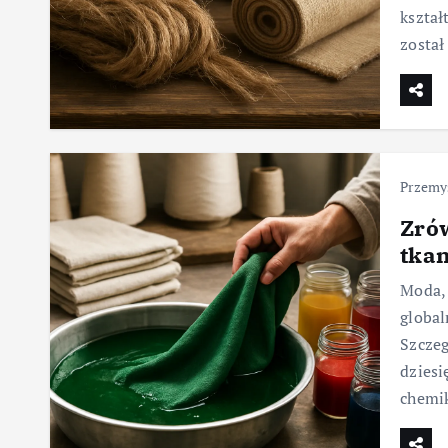
kształ
został
Przemys
Zró
tka
Moda, 
global
Szczeg
dziesi
chemi