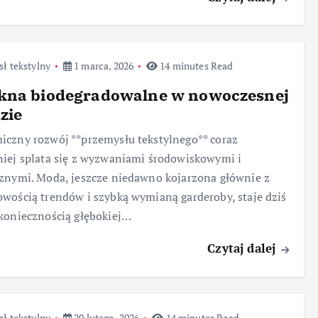
ł tekstylny
1 marca, 2026
14 minutes Read
kna biodegradowalne w nowoczesnej
zie
czny rozwój **przemysłu tekstylnego** coraz
iej splata się z wyzwaniami środowiskowymi i
znymi. Moda, jeszcze niedawno kojarzona głównie z
wością trendów i szybką wymianą garderoby, staje dziś
koniecznością głębokiej…
Czytaj dalej
ł tekstylny
20 lutego, 2026
14 minutes Read