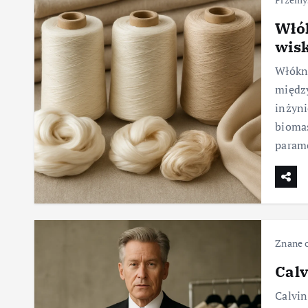
Włók
wis
Włókn
międz
inżyni
biomas
param
Znane 
Calv
Calvin