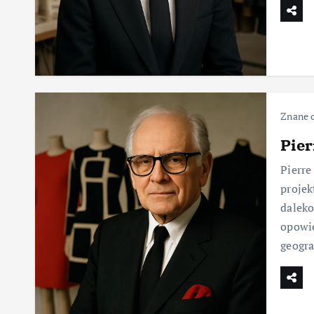
Znane 
Pier
Pierre
projek
daleko
opowie
geogra