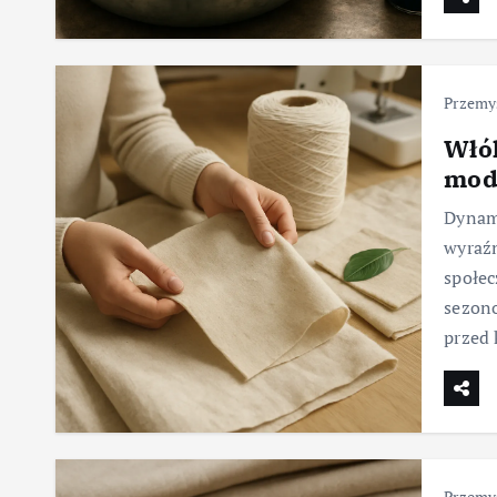
Przemys
Włó
mod
Dynami
wyraźn
społec
sezono
przed 
Przemys