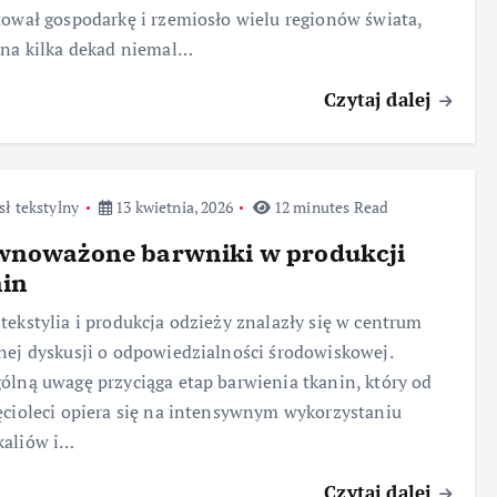
tował gospodarkę i rzemiosło wielu regionów świata,
 na kilka dekad niemal…
Czytaj dalej
ł tekstylny
13 kwietnia, 2026
12 minutes Read
wnoważone barwniki w produkcji
nin
tekstylia i produkcja odzieży znalazły się w centrum
nej dyskusji o odpowiedzialności środowiskowej.
ólną uwagę przyciąga etap barwienia tkanin, który od
ęcioleci opiera się na intensywnym wykorzystaniu
kaliów i…
Czytaj dalej