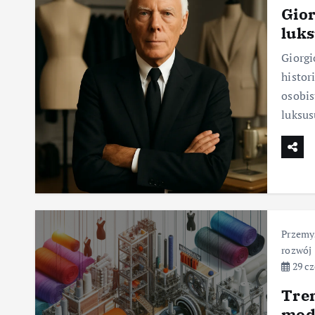
Gior
luk
Giorgi
histor
osobis
luksus
Przemy
rozwój
29 cz
Tre
moda