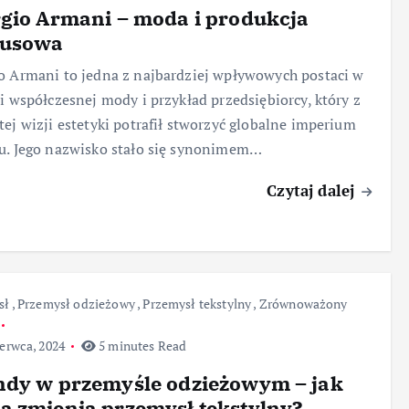
gio Armani – moda i produkcja
susowa
o Armani to jedna z najbardziej wpływowych postaci w
ii współczesnej mody i przykład przedsiębiorcy, który z
tej wizji estetyki potrafił stworzyć globalne imperium
u. Jego nazwisko stało się synonimem…
Czytaj dalej
sł
,
Przemysł odzieżowy
,
Przemysł tekstylny
,
Zrównoważony
erwca, 2024
5 minutes Read
ndy w przemyśle odzieżowym – jak
 zmienia przemysł tekstylny?