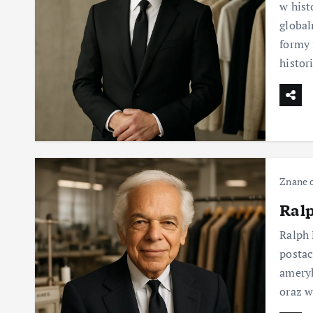
w hist
global
formy 
histor
Znane 
Ralp
Ralph 
postac
ameryk
oraz w