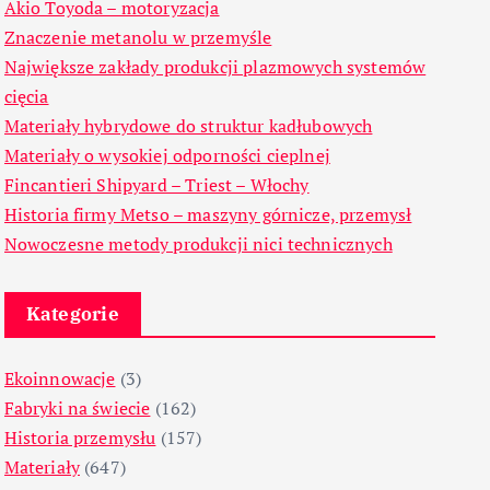
Akio Toyoda – motoryzacja
Znaczenie metanolu w przemyśle
Największe zakłady produkcji plazmowych systemów
cięcia
Materiały hybrydowe do struktur kadłubowych
Materiały o wysokiej odporności cieplnej
Fincantieri Shipyard – Triest – Włochy
Historia firmy Metso – maszyny górnicze, przemysł
Nowoczesne metody produkcji nici technicznych
Kategorie
Ekoinnowacje
(3)
Fabryki na świecie
(162)
Historia przemysłu
(157)
Materiały
(647)