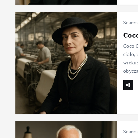
Znane 
Coco
Coco C
ciało, 
wieku:
obycz
Znane 