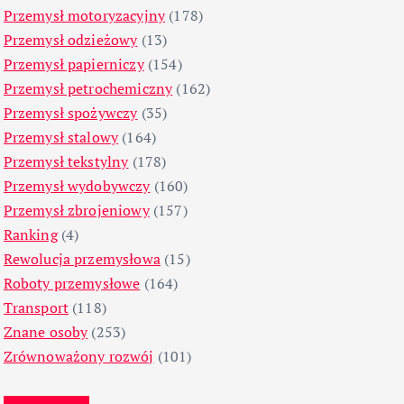
Przemysł motoryzacyjny
(178)
Przemysł odzieżowy
(13)
Przemysł papierniczy
(154)
Przemysł petrochemiczny
(162)
Przemysł spożywczy
(35)
Przemysł stalowy
(164)
Przemysł tekstylny
(178)
Przemysł wydobywczy
(160)
Przemysł zbrojeniowy
(157)
Ranking
(4)
Rewolucja przemysłowa
(15)
Roboty przemysłowe
(164)
Transport
(118)
Znane osoby
(253)
Zrównoważony rozwój
(101)