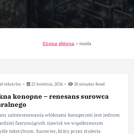
ziały
Przemysł
Strona główna
»
moda
ł tekstylny
22 kwietnia, 2026
20 minutes Read
kna konopne – renesans surowca
uralnego
ans zainteresowania włóknami konopnymi jest jednym
ardziej fascynujących zjawisk we współczesnym
śle tekstylnym. Surowiec, który przez stulecia