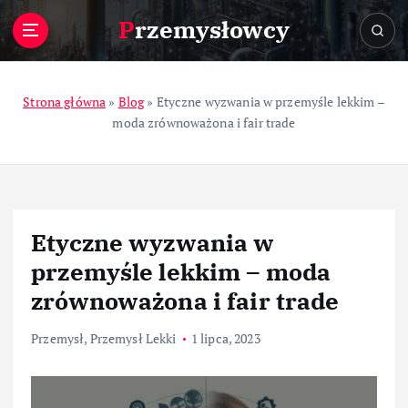
S
Przemysłowcy
k
i
p
t
Strona główna
»
Blog
»
Etyczne wyzwania w przemyśle lekkim –
o
moda zrównoważona i fair trade
c
o
n
t
e
Etyczne wyzwania w
n
t
przemyśle lekkim – moda
zrównoważona i fair trade
Przemysł
,
Przemysł Lekki
1 lipca, 2023