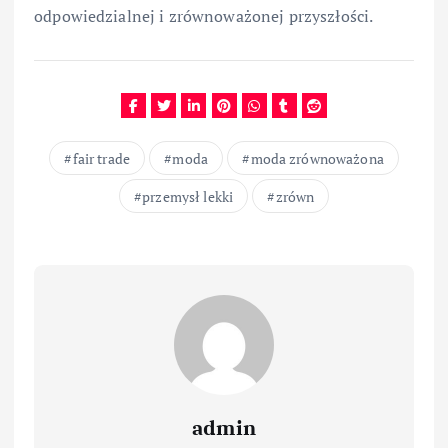
odpowiedzialnej i zrównoważonej przyszłości.
fair trade
moda
moda zrównoważona
przemysł lekki
zrówn
admin