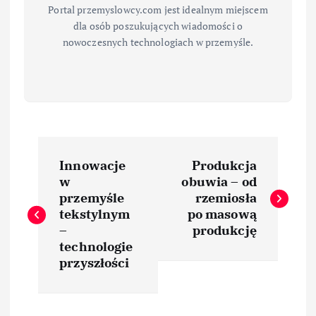
Portal przemyslowcy.com jest idealnym miejscem
dla osób poszukujących wiadomości o
nowoczesnych technologiach w przemyśle.
N
Innowacje
Produkcja
a
w
obuwia – od
przemyśle
rzemiosła
w
tekstylnym
po masową
–
produkcję
i
technologie
przyszłości
g