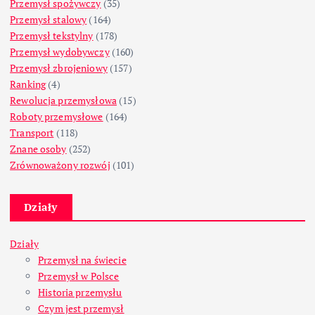
Przemysł spożywczy
(35)
Przemysł stalowy
(164)
Przemysł tekstylny
(178)
Przemysł wydobywczy
(160)
Przemysł zbrojeniowy
(157)
Ranking
(4)
Rewolucja przemysłowa
(15)
Roboty przemysłowe
(164)
Transport
(118)
Znane osoby
(252)
Zrównoważony rozwój
(101)
Działy
Działy
Przemysł na świecie
Przemysł w Polsce
Historia przemysłu
Czym jest przemysł