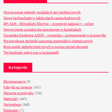
Nowoczesne metody produkcji nici technicznych
Nowe technologie w lakierniach samochodowych
RP-3AH – Mitsubishi Electric – przemysł pakujący – robot
Nowoczesne urządzenia pomiarowe w kopalniach
Ceramika tlenkowa Al2O3 – ceramika – zastosowanie w przemyśle
Przemysłowe techniki suszenia materiałów chemicznych
Rola wojsk radiotechnicznych w nowoczesnej obronie
Technologie optyczne w tomografii
Kategorie
Ekoinnowacje
(3)
Fabryki na świecie
(161)
Historia przemysłu
(156)
Materiały
(647)
Największe
(260)
Polecamy
(7)