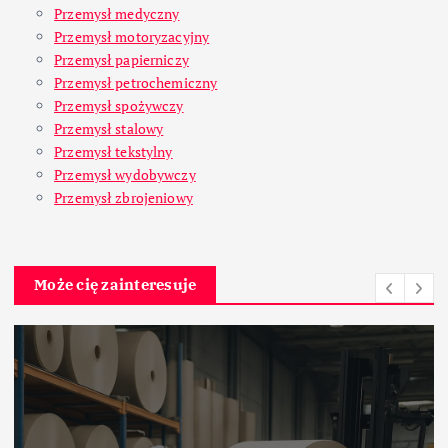
Przemysł medyczny
Przemysł motoryzacyjny
Przemysł papierniczy
Przemysł petrochemiczny
Przemysł spożywczy
Przemysł stalowy
Przemysł tekstylny
Przemysł wydobywczy
Przemysł zbrojeniowy
Może cię zainteresuje