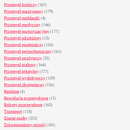
Przemysł lotniczy
(167)
Przemysł maszynowy
(179)
Przemysł meblarski
(4)
Przemysł medyczny
(146)
Przemysł motoryzacyjny
(177)
Przemysł odzieżowy
(13)
Przemysł papierniczy
(154)
Przemysł petrochemiczny
(161)
Przemysł spożywczy
(35)
Przemysł stalowy
(164)
Przemysł tekstylny
(177)
Przemysł wydobywczy
(159)
Przemysł zbrojeniowy
(156)
Ranking
(4)
Rewolucja przemysłowa
(15)
Roboty przemysłowe
(163)
Transport
(118)
Znane osoby
(252)
Zrównoważony rozwój
(101)