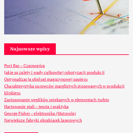
Najnowsze wpisy
Port Bar – Czarnogóra
Jakie są zalety i wady całkowitej robotyzacji produkcji
Optymalizacja obsługi magazynowej papieru
Charakterystyka surowców marglistych stosowanych w produkcji
klinkieru
Zastosowanie węglików spiekanych w elementach turbin
Hartowanie stali – teoria i praktyka
George Fisher – elektronika (Motorola)
Największe fabryki obrabiarek laserowych