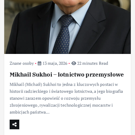
Znane osoby
13 maja, 2026
22 minutes Read
Mikhail Sukhoi – lotnictwo przemysłowe
Mikhail (Michaił) Sukhoi to jedna z kluczowych postaci w
historii radzieckiego i światowego lotnictwa, a jego biografia
stanowi zarazem opowieść o rozwoju przemysłu
zbrojeniowego, rywalizacji technologicznej mocarstw i
ambicjach państwa…