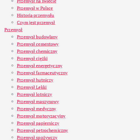
Przemysł na świecie
Przemysł w Polsce
Historia przemysłu
Czym jest przemysł
Przemysł
Przemysł budowlany
Przemysł cementowy
Przemysł chemiczny
Przemysł ciężki
Przemysł energetyczny
Przemysł farmaceutyczny
Przemysł hutniczy
Przemysł Lekki
Przemysł lotniczy
Przemysł maszynowy
Przemysł medyczny
Przemysł motoryzacyjny
Przemysł papierniczy
Przemysł petrochemiczny
Przemysł spożywczy