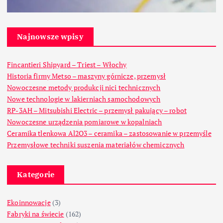
Najnowsze wpisy
Fincantieri Shipyard – Triest – Włochy
Historia firmy Metso – maszyny górnicze, przemysł
Nowoczesne metody produkcji nici technicznych
Nowe technologie w lakierniach samochodowych
RP-3AH – Mitsubishi Electric – przemysł pakujący – robot
Nowoczesne urządzenia pomiarowe w kopalniach
Ceramika tlenkowa Al2O3 – ceramika – zastosowanie w przemyśle
Przemysłowe techniki suszenia materiałów chemicznych
Kategorie
Ekoinnowacje
(3)
Fabryki na świecie
(162)