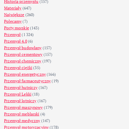
Historia przemysłu
(157)
Materiały
(647)
Największe
(260)
Polecamy
(7)
Porty morskie
(143)
Przemysł
(1 324)
Przemysł 4.0
(6)
Przemysł budowlany
(157)
Przemysł cementowy
(157)
Przemysł chemiczny
(197)
Przemysł ciężki
(35)
Przemysł energetyczny
(166)
Przemysł farmaceutyczny
(19)
Przemysł hutniczy
(167)
Przemysł Lekki
(18)
Przemysł lotniczy
(167)
Przemysł maszynowy
(179)
Przemysł meblarski
(4)
Przemysł medyczny
(147)
Przemysł motoryzacyjny
(178)