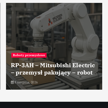
y przemysłowe
Przemysł
3AH – Mitsubishi Electric
Nowoc
rzemysł pakujący – robot
pomia
rpnia, 2026
7 sierpni