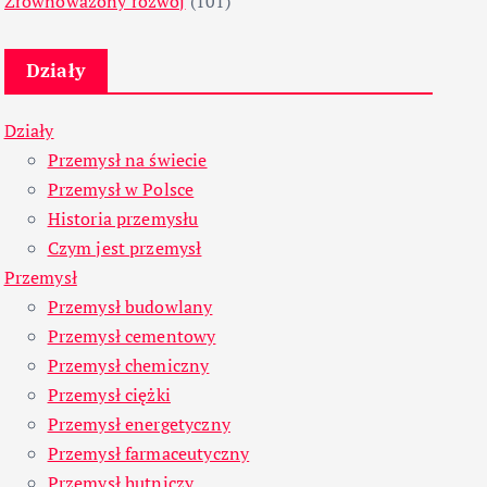
Zrównoważony rozwój
(101)
Działy
Działy
Przemysł na świecie
Przemysł w Polsce
Historia przemysłu
Czym jest przemysł
Przemysł
Przemysł budowlany
Przemysł cementowy
Przemysł chemiczny
Przemysł ciężki
Przemysł energetyczny
Przemysł farmaceutyczny
Przemysł hutniczy