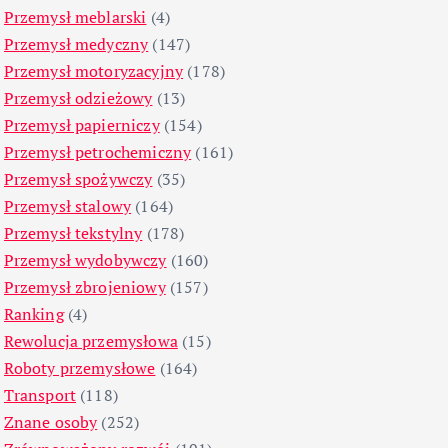
Przemysł meblarski
(4)
Przemysł medyczny
(147)
Przemysł motoryzacyjny
(178)
Przemysł odzieżowy
(13)
Przemysł papierniczy
(154)
Przemysł petrochemiczny
(161)
Przemysł spożywczy
(35)
Przemysł stalowy
(164)
Przemysł tekstylny
(178)
Przemysł wydobywczy
(160)
Przemysł zbrojeniowy
(157)
Ranking
(4)
Rewolucja przemysłowa
(15)
Roboty przemysłowe
(164)
Transport
(118)
Znane osoby
(252)