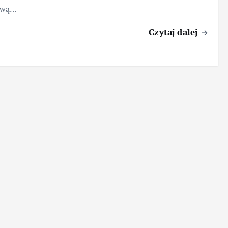
ową…
Czytaj dalej