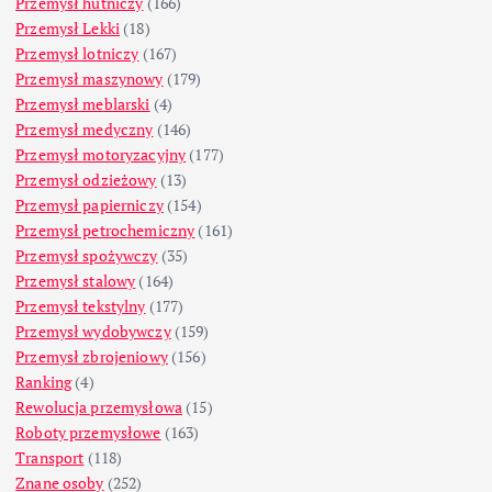
Przemysł hutniczy
(166)
Przemysł Lekki
(18)
Przemysł lotniczy
(167)
Przemysł maszynowy
(179)
Przemysł meblarski
(4)
Przemysł medyczny
(146)
Przemysł motoryzacyjny
(177)
Przemysł odzieżowy
(13)
Przemysł papierniczy
(154)
Przemysł petrochemiczny
(161)
Przemysł spożywczy
(35)
Przemysł stalowy
(164)
Przemysł tekstylny
(177)
Przemysł wydobywczy
(159)
Przemysł zbrojeniowy
(156)
Ranking
(4)
Rewolucja przemysłowa
(15)
Roboty przemysłowe
(163)
Transport
(118)
Znane osoby
(252)