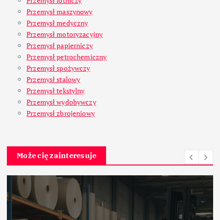
Przemysł lotniczy
Przemysł maszynowy
Przemysł medyczny
Przemysł motoryzacyjny
Przemysł papierniczy
Przemysł petrochemiczny
Przemysł spożywczy
Przemysł stalowy
Przemysł tekstylny
Przemysł wydobywczy
Przemysł zbrojeniowy
Może cię zainteresuje