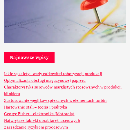
Najnowsze wpisy
Jakie są zalety i wady całkowitej robotyzacji produkcji
Optymalizacja obsługi magazynowej papieru
Charakterystyka surowców marglistych stosowanych w produkcji
klinkieru
Zastosowanie węglików spiekanych w elementach turbin
Hartowanie stali – teoria i praktyka
George Fisher – elektronika (Motorola)
Największe fabryki obrabiarek laserowych
Zarządzanie ryzykiem procesowym