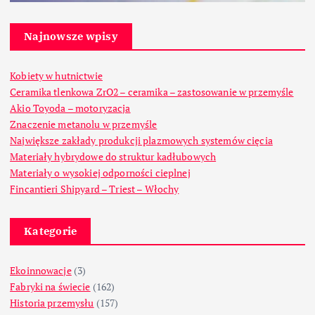
Najnowsze wpisy
Kobiety w hutnictwie
Ceramika tlenkowa ZrO2 – ceramika – zastosowanie w przemyśle
Akio Toyoda – motoryzacja
Znaczenie metanolu w przemyśle
Największe zakłady produkcji plazmowych systemów cięcia
Materiały hybrydowe do struktur kadłubowych
Materiały o wysokiej odporności cieplnej
Fincantieri Shipyard – Triest – Włochy
Kategorie
Ekoinnowacje
(3)
Fabryki na świecie
(162)
Historia przemysłu
(157)