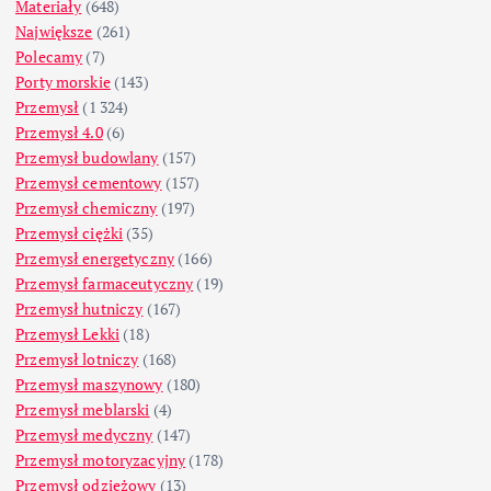
Materiały
(648)
Największe
(261)
Polecamy
(7)
Porty morskie
(143)
Przemysł
(1 324)
Przemysł 4.0
(6)
Przemysł budowlany
(157)
Przemysł cementowy
(157)
Przemysł chemiczny
(197)
Przemysł ciężki
(35)
Przemysł energetyczny
(166)
Przemysł farmaceutyczny
(19)
Przemysł hutniczy
(167)
Przemysł Lekki
(18)
Przemysł lotniczy
(168)
Przemysł maszynowy
(180)
Przemysł meblarski
(4)
Przemysł medyczny
(147)
Przemysł motoryzacyjny
(178)
Przemysł odzieżowy
(13)