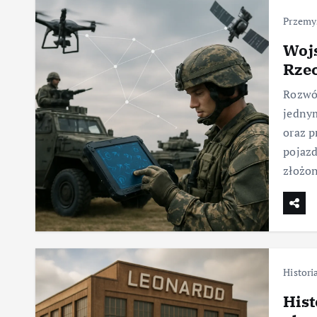
Przemy
Woj
Rze
Rozwój
jednym
oraz p
pojazd
złożo
Histori
Hist