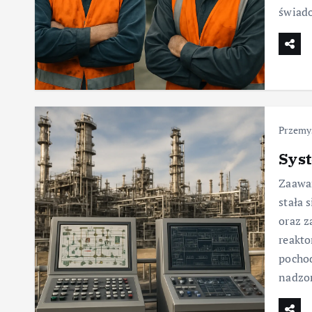
świado
Przemy
Syst
Zaawa
stała 
oraz z
reakto
pochod
nadzo