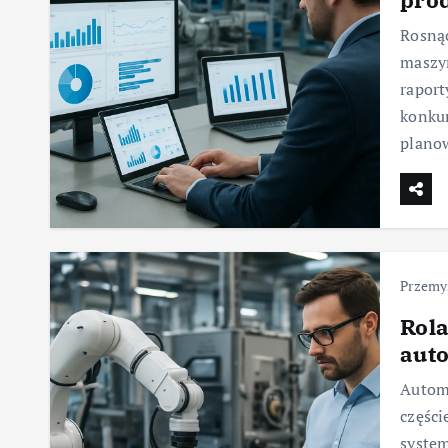
Rosnąc
maszyn
raport
konkur
plano
Przemy
Rol
aut
Autom
części
system