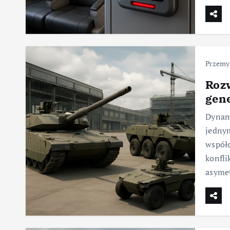
Przemy
Roz
gene
Dynami
jednym
współc
konfli
asyme