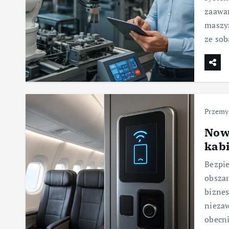
zaawa
maszy
ze so
Przemys
Now
kab
Bezpie
obszar
biznes
niezaw
obecn