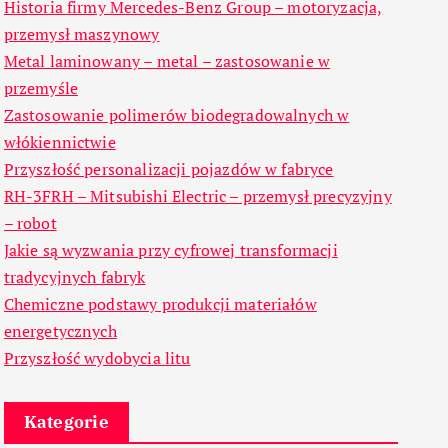
Historia firmy Mercedes-Benz Group – motoryzacja,
przemysł maszynowy
Metal laminowany – metal – zastosowanie w
przemyśle
Zastosowanie polimerów biodegradowalnych w
włókiennictwie
Przyszłość personalizacji pojazdów w fabryce
RH-3FRH – Mitsubishi Electric – przemysł precyzyjny
– robot
Jakie są wyzwania przy cyfrowej transformacji
tradycyjnych fabryk
Chemiczne podstawy produkcji materiałów
energetycznych
Przyszłość wydobycia litu
Kategorie