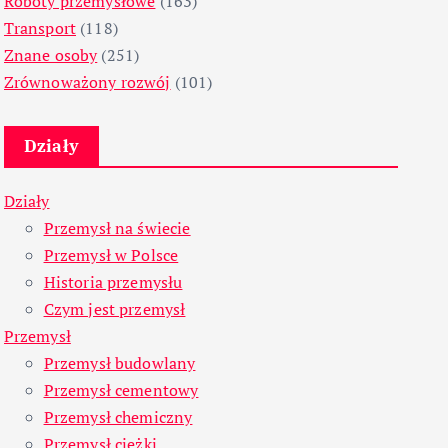
Roboty przemysłowe
(163)
Transport
(118)
Znane osoby
(251)
Zrównoważony rozwój
(101)
Działy
Działy
Przemysł na świecie
Przemysł w Polsce
Historia przemysłu
Czym jest przemysł
Przemysł
Przemysł budowlany
Przemysł cementowy
Przemysł chemiczny
Przemysł ciężki