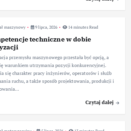
sł maszynowy
9 lipca, 2026
14 minutes Read
petencje techniczne w dobie
yzacji
acja przemysłu maszynowego przestała być opcją, a
się warunkiem utrzymania pozycji konkurencyjnej.
a się charakter pracy inżynierów, operatorów i służb
ania ruchu, a także sposób projektowania, produkcji i
sowania…
Czytaj dalej
sł motoryzacyjny
5 lipca, 2026
13 minutes Read