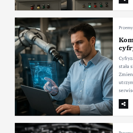
Przemy
Kom
cyfr
Cyfryz
stała 
Zmieni
utrzym
serwi
Przemy