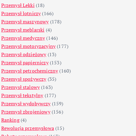
Przemysł Lekki
(18)
Przemysł lotniczy
(166)
Przemysł maszynowy
(178)
Przemysł meblarski
(4)
Przemysł medyczny
(146)
Przemysł motoryzacyjny
(177)
Przemysł odzieżowy
(13)
Przemysł papierniczy
(153)
Przemysł petrochemiczny
(160)
Przemysł spożywczy
(35)
Przemysł stalowy
(163)
Przemysł tekstylny
(177)
Przemysł wydobywczy
(159)
Przemysł zbrojeniowy
(156)
Ranking
(4)
Rewolucja przemysłowa
(15)