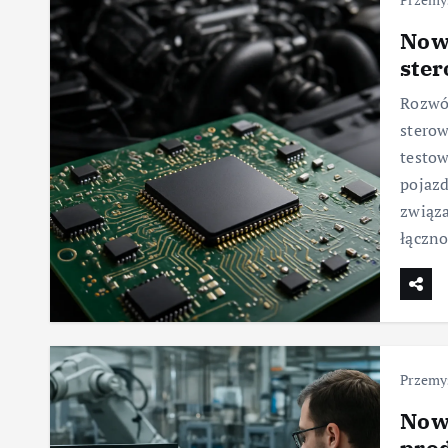
Now
ste
Rozwój
sterow
testow
pojazd
związ
łączno
Przemy
Now
pro