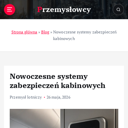
S
Przemysłowcy
k
i
p
t
Strona główna
»
Blog
»
Nowoczesne systemy zabezpieczeń
o
kabinowych
c
o
n
t
e
Nowoczesne systemy
n
t
zabezpieczeń kabinowych
Przemysł lotniczy
26 maja, 2026