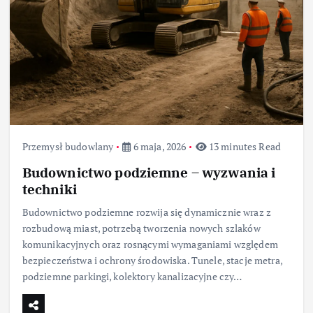
Przemysł budowlany
6 maja, 2026
13 minutes Read
Budownictwo podziemne – wyzwania i
techniki
Budownictwo podziemne rozwija się dynamicznie wraz z
rozbudową miast, potrzebą tworzenia nowych szlaków
komunikacyjnych oraz rosnącymi wymaganiami względem
bezpieczeństwa i ochrony środowiska. Tunele, stacje metra,
podziemne parkingi, kolektory kanalizacyjne czy…