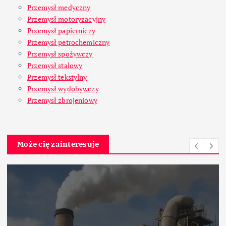
Przemysł medyczny
Przemysł motoryzacyjny
Przemysł papierniczy
Przemysł petrochemiczny
Przemysł spożywczy
Przemysł stalowy
Przemysł tekstylny
Przemysł wydobywczy
Przemysł zbrojeniowy
Może cię zainteresuje