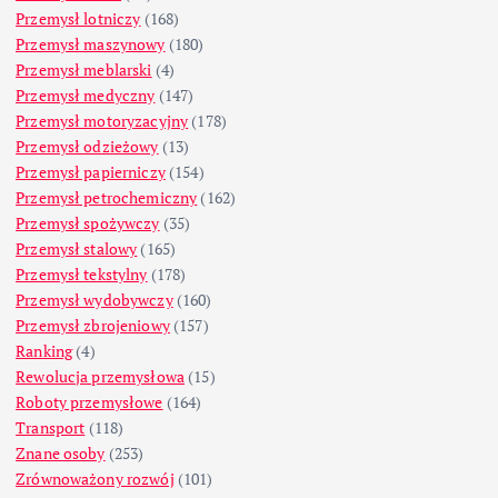
Przemysł lotniczy
(168)
Przemysł maszynowy
(180)
Przemysł meblarski
(4)
Przemysł medyczny
(147)
Przemysł motoryzacyjny
(178)
Przemysł odzieżowy
(13)
Przemysł papierniczy
(154)
Przemysł petrochemiczny
(162)
Przemysł spożywczy
(35)
Przemysł stalowy
(165)
Przemysł tekstylny
(178)
Przemysł wydobywczy
(160)
Przemysł zbrojeniowy
(157)
Ranking
(4)
Rewolucja przemysłowa
(15)
Roboty przemysłowe
(164)
Transport
(118)
Znane osoby
(253)
Zrównoważony rozwój
(101)