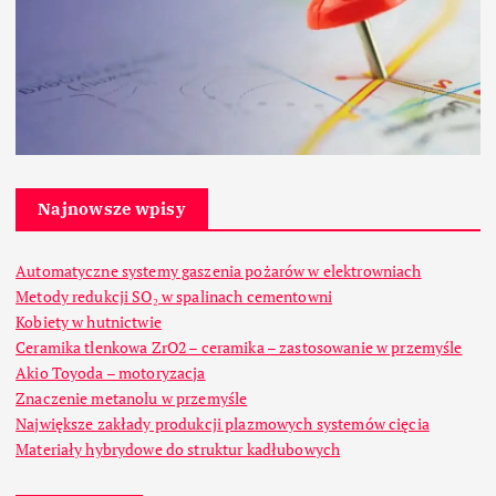
Najnowsze wpisy
Automatyczne systemy gaszenia pożarów w elektrowniach
Metody redukcji SO₂ w spalinach cementowni
Kobiety w hutnictwie
Ceramika tlenkowa ZrO2 – ceramika – zastosowanie w przemyśle
Akio Toyoda – motoryzacja
Znaczenie metanolu w przemyśle
Największe zakłady produkcji plazmowych systemów cięcia
Materiały hybrydowe do struktur kadłubowych