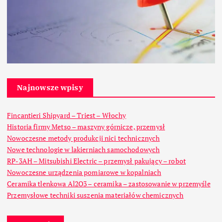
Najnowsze wpisy
Fincantieri Shipyard – Triest – Włochy
Historia firmy Metso – maszyny górnicze, przemysł
Nowoczesne metody produkcji nici technicznych
Nowe technologie w lakierniach samochodowych
RP-3AH – Mitsubishi Electric – przemysł pakujący – robot
Nowoczesne urządzenia pomiarowe w kopalniach
Ceramika tlenkowa Al2O3 – ceramika – zastosowanie w przemyśle
Przemysłowe techniki suszenia materiałów chemicznych