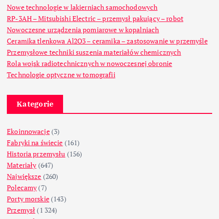
Nowe technologie w lakierniach samochodowych
RP-3AH – Mitsubishi Electric – przemysł pakujący – robot
Nowoczesne urządzenia pomiarowe w kopalniach
Ceramika tlenkowa Al2O3 – ceramika – zastosowanie w przemyśle
Przemysłowe techniki suszenia materiałów chemicznych
Rola wojsk radiotechnicznych w nowoczesnej obronie
Technologie optyczne w tomografii
Kategorie
Ekoinnowacje
(3)
Fabryki na świecie
(161)
Historia przemysłu
(156)
Materiały
(647)
Największe
(260)
Polecamy
(7)
Porty morskie
(143)
Przemysł
(1 324)