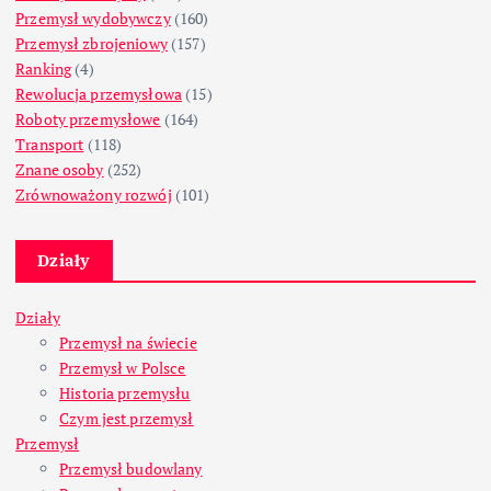
Przemysł wydobywczy
(160)
Przemysł zbrojeniowy
(157)
Ranking
(4)
Rewolucja przemysłowa
(15)
Roboty przemysłowe
(164)
Transport
(118)
Znane osoby
(252)
Zrównoważony rozwój
(101)
Działy
Działy
Przemysł na świecie
Przemysł w Polsce
Historia przemysłu
Czym jest przemysł
Przemysł
Przemysł budowlany