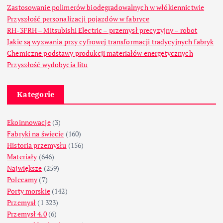
Zastosowanie polimerów biodegradowalnych w włókiennictwie
Przyszłość personalizacji pojazdów w fabryce
RH-3FRH – Mitsubishi Electric – przemysł precyzyjny – robot
Jakie są wyzwania przy cyfrowej transformacji tradycyjnych fabryk
Chemiczne podstawy produkcji materiałów energetycznych
Przyszłość wydobycia litu
Kategorie
Ekoinnowacje
(3)
Fabryki na świecie
(160)
Historia przemysłu
(156)
Materiały
(646)
Największe
(259)
Polecamy
(7)
Porty morskie
(142)
Przemysł
(1 323)
Przemysł 4.0
(6)