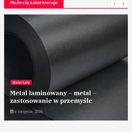
Może cię zainteresuje
Przemysł tekstylny
Zastosowanie polimerów
biodegradowalnych w
włókiennictwie
5 sierpnia, 2026