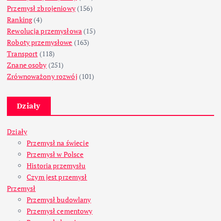
Przemysł zbrojeniowy
(156)
Ranking
(4)
Rewolucja przemysłowa
(15)
Roboty przemysłowe
(163)
Transport
(118)
Znane osoby
(251)
Zrównoważony rozwój
(101)
Działy
Działy
Przemysł na świecie
Przemysł w Polsce
Historia przemysłu
Czym jest przemysł
Przemysł
Przemysł budowlany
Przemysł cementowy