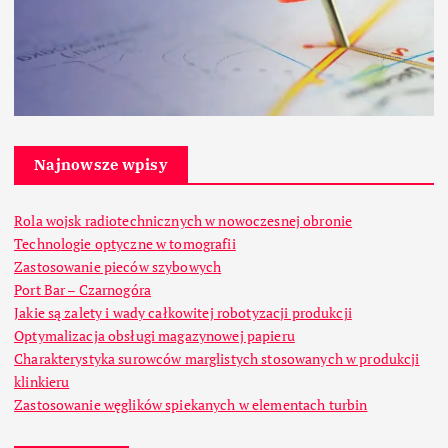
Najnowsze wpisy
Rola wojsk radiotechnicznych w nowoczesnej obronie
Technologie optyczne w tomografii
Zastosowanie pieców szybowych
Port Bar – Czarnogóra
Jakie są zalety i wady całkowitej robotyzacji produkcji
Optymalizacja obsługi magazynowej papieru
Charakterystyka surowców marglistych stosowanych w produkcji
klinkieru
Zastosowanie węglików spiekanych w elementach turbin