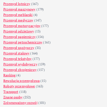
Przemysł lotniczy
(167)
Przemysł maszynowy
(179)
Przemysł meblarski
(4)
Przemysł medyczny
(147)
Przemysł motoryzacyjny
(177)
Przemysł odzieżowy
(13)
Przemysł papierniczy
(154)
Przemysł petrochemiczny
(161)
Przemysł spożywczy
(35)
Przemysł stalowy
(164)
Przemysł tekstylny
(177)
Przemysł wydobywczy
(159)
Przemysł zbrojeniowy
(157)
Ranking
(4)
Rewolucja przemysłowa
(15)
Roboty przemysłowe
(163)
Transport
(118)
Znane osoby
(252)
Zrównoważony rozwój
(101)