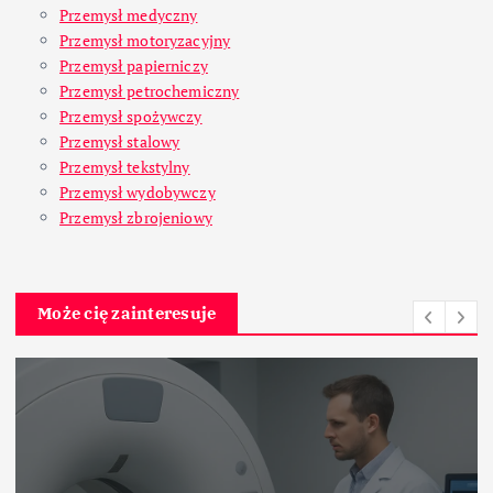
Przemysł medyczny
Przemysł motoryzacyjny
Przemysł papierniczy
Przemysł petrochemiczny
Przemysł spożywczy
Przemysł stalowy
Przemysł tekstylny
Przemysł wydobywczy
Przemysł zbrojeniowy
Może cię zainteresuje