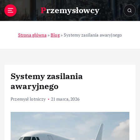
S
Przemysłowcy
k
i
p
t
Strona główna
»
Blog
»
Systemy zasilania awaryjnego
o
c
o
n
t
Systemy zasilania
e
n
awaryjnego
t
Przemysł lotniczy
21 marca, 2026