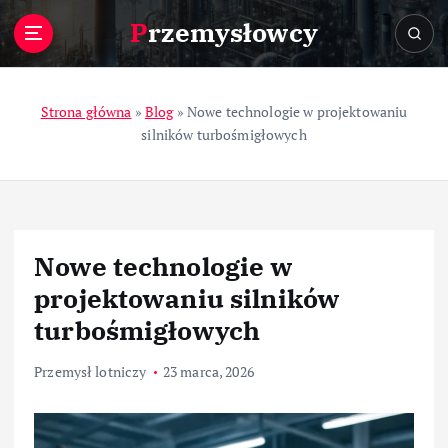
S
Przemysłowcy
k
i
p
t
Strona główna
»
Blog
»
Nowe technologie w projektowaniu
o
silników turbośmigłowych
c
o
n
t
e
Nowe technologie w
n
t
projektowaniu silników
turbośmigłowych
Przemysł lotniczy
23 marca, 2026