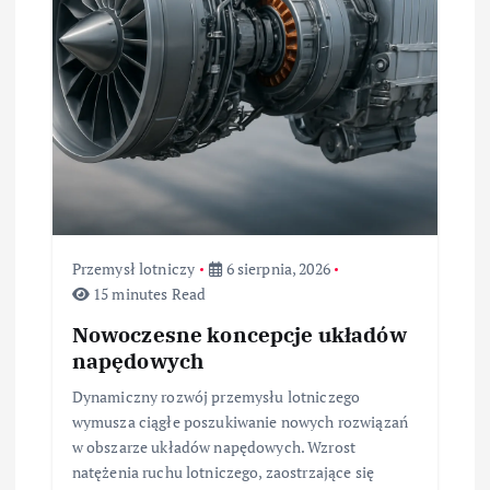
w
p
i
s
u
Przemysł lotniczy
6 sierpnia, 2026
15 minutes Read
Nowoczesne koncepcje układów
napędowych
Dynamiczny rozwój przemysłu lotniczego
wymusza ciągłe poszukiwanie nowych rozwiązań
w obszarze układów napędowych. Wzrost
natężenia ruchu lotniczego, zaostrzające się