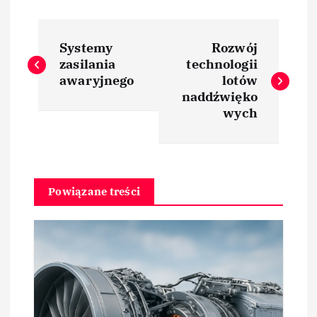
N
Systemy
Rozwój
a
zasilania
technologii
awaryjnego
lotów
w
naddźwięko
wych
i
g
Powiązane treści
a
c
j
a