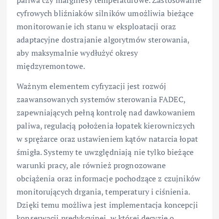
paliwa czy marginesy temperaturowe. Zastosowanie
cyfrowych bliźniaków silników umożliwia bieżące
monitorowanie ich stanu w eksploatacji oraz
adaptacyjne dostrajanie algorytmów sterowania,
aby maksymalnie wydłużyć okresy
międzyremontowe.
Ważnym elementem cyfryzacji jest rozwój
zaawansowanych systemów sterowania FADEC,
zapewniających pełną kontrolę nad dawkowaniem
paliwa, regulacją położenia łopatek kierowniczych
w sprężarce oraz ustawieniem kątów natarcia łopat
śmigła. Systemy te uwzględniają nie tylko bieżące
warunki pracy, ale również prognozowane
obciążenia oraz informacje pochodzące z czujników
monitorujących drgania, temperatury i ciśnienia.
Dzięki temu możliwa jest implementacja koncepcji
konserwacji predykcyjnej, w której decyzje o