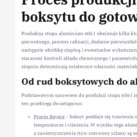
boksytu do goto
Produkcja stopu aluminium 6061 obejmuje kilka k
pierwotnego, procesy rafinacji, dodanie pierwiastk
następnie obróbkę cieplną i ewentualne wykończen
starannej kontroli składu chemicznego i parametr
stopniu determinują ostateczne własności materiał
Od rud boksytowych do 
Podstawowym surowcem do produkcji stopu 6061 je
ten przebiega dwuetapowo:
Proces Bayera
– boksyt poddaje się trawieniu
temperaturze i ciśnieniu. W wyniku tego alum
a zanieczyszczenia (tzw. czerwony szlam) są o