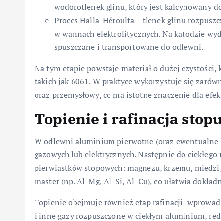
wodorotlenek glinu, który jest kalcynowany do
Proces Halla-Héroulta
– tlenek glinu rozpuszcz
w wannach elektrolitycznych. Na katodzie wydz
spuszczane i transportowane do odlewni.
Na tym etapie powstaje materiał o dużej czystości,
takich jak 6061. W praktyce wykorzystuje się zaró
oraz przemysłowy, co ma istotne znaczenie dla efe
Topienie i rafinacja stop
W odlewni aluminium pierwotne (oraz ewentualne d
gazowych lub elektrycznych. Następnie do ciekłego 
pierwiastków stopowych: magnezu, krzemu, miedzi, 
master (np. Al-Mg, Al-Si, Al-Cu), co ułatwia dokła
Topienie obejmuje również etap rafinacji: wprowadz
i inne gazy rozpuszczone w ciekłym aluminium, re