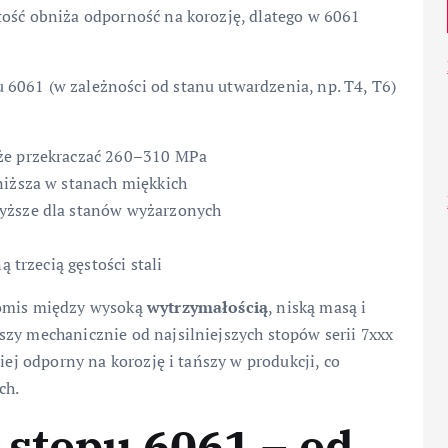
tość obniża odporność na korozję, dlatego w 6061
6061 (w zależności od stanu utwardzenia, np. T4, T6)
oże przekraczać 260–310 MPa
niższa w stanach miękkich
wyższe dla stanów wyżarzonych
ą trzecią gęstości stali
romis między wysoką
wytrzymałością
, niską masą i
abszy mechanicznie od najsilniejszych stopów serii 7xxx
iej odporny na korozję i tańszy w produkcji, co
ch.
 stopu 6061 – od