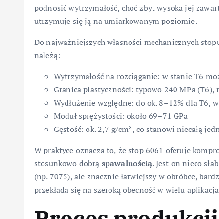
podnosić wytrzymałość, choć zbyt wysoka jej zawar
utrzymuje się ją na umiarkowanym poziomie.
Do najważniejszych własności mechanicznych stopu 
należą:
Wytrzymałość na rozciąganie: w stanie T6 m
Granica plastyczności: typowo 240 MPa (T6), 
Wydłużenie względne: do ok. 8–12% dla T6, 
Moduł sprężystości: około 69–71 GPa
Gęstość: ok. 2,7 g/cm³, co stanowi niecałą jedn
W praktyce oznacza to, że stop 6061 oferuje komp
stosunkowo dobrą
spawalnością
. Jest on nieco sł
(np. 7075), ale znacznie łatwiejszy w obróbce, bardz
przekłada się na szeroką obecność w wielu aplikacja
Proces produkcji