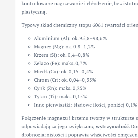
kontrolowane nagrzewanie i chłodzenie, bez istotn
plastyczną.
Typowy skład chemiczny stopu 6061 (wartości orien
Aluminium (Al): ok. 95,8–98,6%
Magnez (Mg): ok. 0,8–1,2%
Krzem (Si): ok. 0,4–0,8%
Żelazo (Fe): maks. 0,7%
Miedź (Cu): ok. 0,15–0,4%
Chrom (Cr): ok. 0,04–0,35%
Cynk (Zn): maks. 0,25%
Tytan (Ti): maks. 0,15%
Inne pierwiastki: śladowe ilości, poniżej 0,1%
Połączenie magnezu i krzemu tworzy w strukturze s
odpowiadają za jego zwiększoną
wytrzymałość
. Do
drobnoziarnistości i poprawia właściwości zmęcze