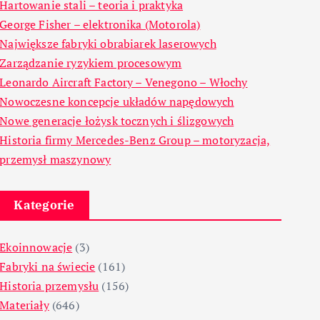
Hartowanie stali – teoria i praktyka
George Fisher – elektronika (Motorola)
Największe fabryki obrabiarek laserowych
Zarządzanie ryzykiem procesowym
Leonardo Aircraft Factory – Venegono – Włochy
Nowoczesne koncepcje układów napędowych
Nowe generacje łożysk tocznych i ślizgowych
Historia firmy Mercedes-Benz Group – motoryzacja,
przemysł maszynowy
Kategorie
Ekoinnowacje
(3)
Fabryki na świecie
(161)
Historia przemysłu
(156)
Materiały
(646)