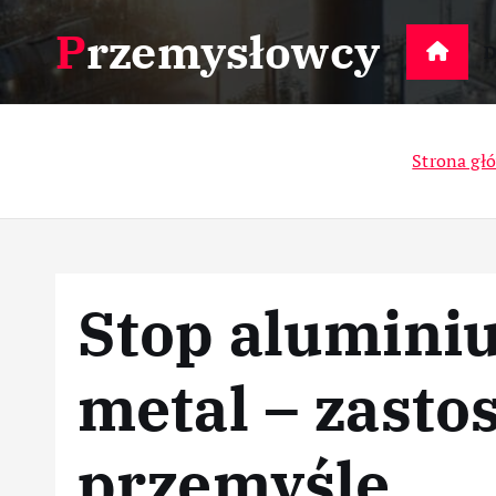
S
Przemysłowcy
k
D
i
p
t
Strona gł
o
c
o
n
t
Stop alumini
e
n
t
metal – zasto
przemyśle