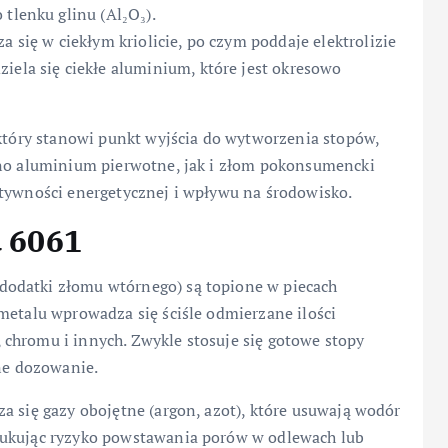
 tlenku glinu (Al₂O₃).
a się w ciekłym kriolicie, po czym poddaje elektrolizie
iela się ciekłe aluminium, które jest okresowo
 który stanowi punkt wyjścia do wytworzenia stopów,
wno aluminium pierwotne, jak i złom pokonsumencki
ktywności energetycznej i wpływu na środowisko.
u 6061
odatki złomu wtórnego) są topione w piecach
metalu wprowadza się ściśle odmierzane ilości
chromu i innych. Zwykle stosuje się gotowe stopy
dne dozowanie.
a się gazy obojętne (argon, azot), które usuwają wodór
dukując ryzyko powstawania porów w odlewach lub