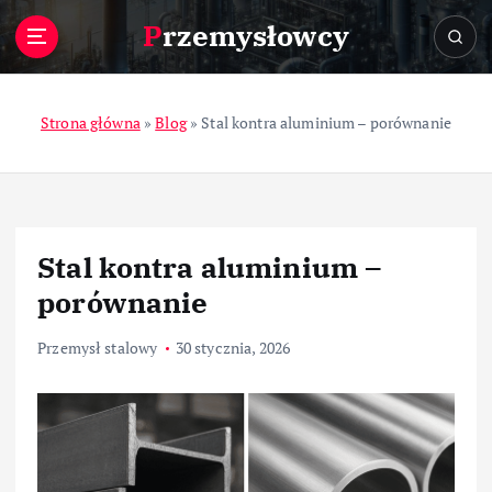
S
Przemysłowcy
k
i
p
t
Strona główna
»
Blog
»
Stal kontra aluminium – porównanie
o
c
o
n
t
Stal kontra aluminium –
e
n
porównanie
t
Przemysł stalowy
30 stycznia, 2026