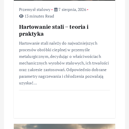
s
Przemysł stalowy
7 sierpnia, 2026
u
13 minutes Read
Hartowanie stali – teoria i
praktyka
Hartowanie stali należy do najważniejszych
procesów obróbki cieplnej w przemyśle
metalurgicznym, decydując o właściwościach
mechanicznych wyrobów stalowych, ich trwałości
oraz zakresie zastosowań. Odpowiednio dobrane
parametry nagrzewania i chłodzenia pozwalają
uzyskać…