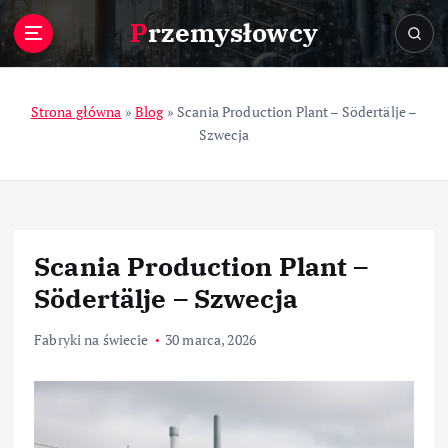
S
Przemysłowcy
k
i
p
t
Strona główna
»
Blog
»
Scania Production Plant – Södertälje –
o
Szwecja
c
o
n
t
e
Scania Production Plant –
n
t
Södertälje – Szwecja
Fabryki na świecie
30 marca, 2026