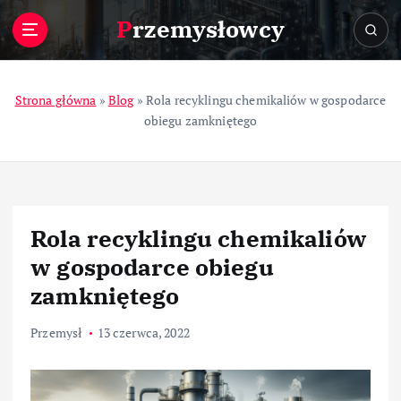
S
Przemysłowcy
k
i
p
t
Strona główna
»
Blog
»
Rola recyklingu chemikaliów w gospodarce
o
obiegu zamkniętego
c
o
n
t
e
Rola recyklingu chemikaliów
n
t
w gospodarce obiegu
zamkniętego
Przemysł
13 czerwca, 2022