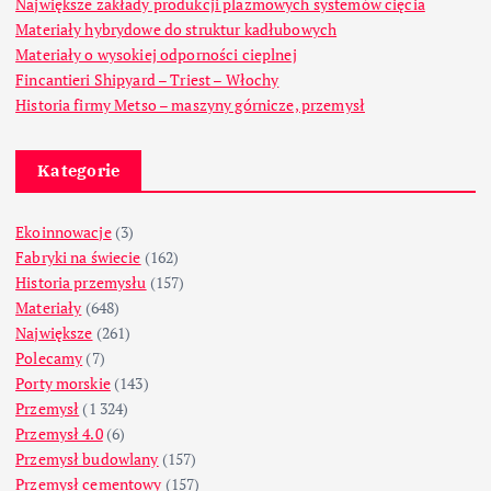
Największe zakłady produkcji plazmowych systemów cięcia
Materiały hybrydowe do struktur kadłubowych
Materiały o wysokiej odporności cieplnej
Fincantieri Shipyard – Triest – Włochy
Historia firmy Metso – maszyny górnicze, przemysł
Kategorie
Ekoinnowacje
(3)
Fabryki na świecie
(162)
Historia przemysłu
(157)
Materiały
(648)
Największe
(261)
Polecamy
(7)
Porty morskie
(143)
Przemysł
(1 324)
Przemysł 4.0
(6)
Przemysł budowlany
(157)
Przemysł cementowy
(157)