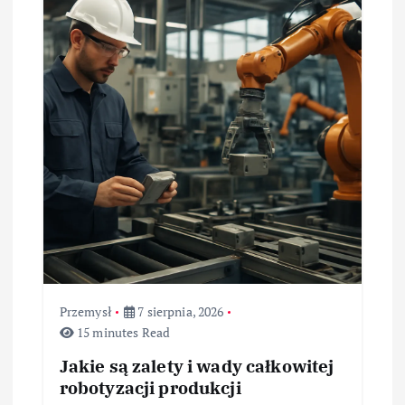
a
w
p
i
s
u
Przemysł
7 sierpnia, 2026
15 minutes Read
Jakie są zalety i wady całkowitej
robotyzacji produkcji