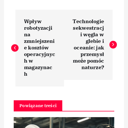
N
Wpływ
Technologie
a
robotyzacji
sekwestracj
na
i węgla w
w
zmniejszeni
glebie i
e kosztów
oceanie: jak
i
operacyjnyc
przemysł
h w
może pomóc
magazynac
naturze?
g
h
a
c
Powiązane treści
j