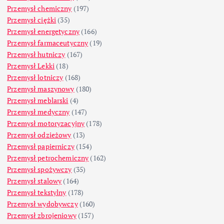
Przemysł chemiczny
(197)
Przemysł ciężki
(35)
Przemysł energetyczny
(166)
Przemysł farmaceutyczny
(19)
Przemysł hutniczy
(167)
Przemysł Lekki
(18)
Przemysł lotniczy
(168)
Przemysł maszynowy
(180)
Przemysł meblarski
(4)
Przemysł medyczny
(147)
Przemysł motoryzacyjny
(178)
Przemysł odzieżowy
(13)
Przemysł papierniczy
(154)
Przemysł petrochemiczny
(162)
Przemysł spożywczy
(35)
Przemysł stalowy
(164)
Przemysł tekstylny
(178)
Przemysł wydobywczy
(160)
Przemysł zbrojeniowy
(157)