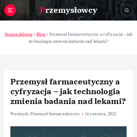
S
Przemysłowcy
k
i
p
t
Strona główna
»
Blog
»
Przemysł farmaceutyczny a cyfryzacja – jak
o
technologia zmienia badania nad lekami?
c
o
n
t
e
Przemysł farmaceutyczny a
n
t
cyfryzacja – jak technologia
zmienia badania nad lekami?
Przemysł
,
Przemysł farmaceutyczny
16 czerwca, 2022