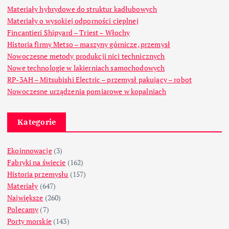
Materiały hybrydowe do struktur kadłubowych
Materiały o wysokiej odporności cieplnej
Fincantieri Shipyard – Triest – Włochy
Historia firmy Metso – maszyny górnicze, przemysł
Nowoczesne metody produkcji nici technicznych
Nowe technologie w lakierniach samochodowych
RP-3AH – Mitsubishi Electric – przemysł pakujący – robot
Nowoczesne urządzenia pomiarowe w kopalniach
Kategorie
Ekoinnowacje
(3)
Fabryki na świecie
(162)
Historia przemysłu
(157)
Materiały
(647)
Największe
(260)
Polecamy
(7)
Porty morskie
(143)