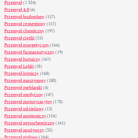
Przemysł
(1 324)
Przemysł 4.0
(6)
Przemysł budowlany
(157)
Przemysł cementowy
(157)
Przemysł chemiczny
(197)
Przemysł ciężki
(35)
Przemysł energetyczny
(166)
Przemysł farmaceutyczny
(19)
Przemysł hutniczy
(167)
Przemysł Lekki
(18)
Przemysł lotniczy
(168)
Przemysł maszynowy
(180)
Przemysł meblarski
(4)
Przemysł medyczny
(147)
Przemysł motoryzacyjny
(178)
Przemysł odzieżowy
(13)
Przemysł papierniczy
(154)
Przemysł petrochemiczny
(161)
Przemysł spożywczy
(35)
Przemysł stalowy
(164)