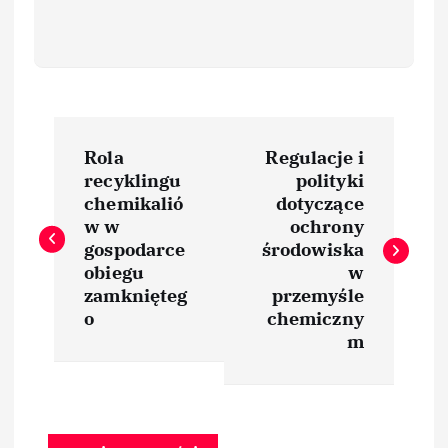
N
Rola
Regulacje i
a
recyklingu
polityki
chemikalió
dotyczące
w
w w
ochrony
gospodarce
środowiska
i
obiegu
w
zamknięteg
przemyśle
o
chemiczny
g
m
a
c