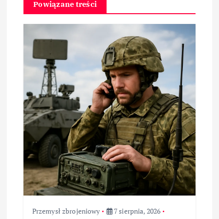
Powiązane treści
a
c
j
a
w
p
i
s
u
Przemysł zbrojeniowy
7 sierpnia, 2026