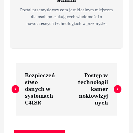
Portal przemyslowcy.com jest idealnym miejscem
dla osób poszukujących wiadomości o
nowoczesnych technologiach w przemyśle.
N
Bezpieczeń
Postęp w
a
stwo
technologii
danych w
kamer
w
systemach
noktowizyj
C4ISR
nych
i
g