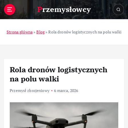
S
Przemysłowcy
k
i
p
t
Strona główna
»
Blog
»
Rola dronów logistycznych na polu walki
o
c
o
n
t
Rola dronów logistycznych
e
n
na polu walki
t
Przemysł zbrojeniowy
6 marca, 2026