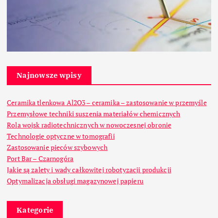
Najnowsze wpisy
Ceramika tlenkowa Al2O3 – ceramika – zastosowanie w przemyśle
Przemysłowe techniki suszenia materiałów chemicznych
Rola wojsk radiotechnicznych w nowoczesnej obronie
Technologie optyczne w tomografii
Zastosowanie pieców szybowych
Port Bar – Czarnogóra
Jakie są zalety i wady całkowitej robotyzacji produkcji
Optymalizacja obsługi magazynowej papieru
Kategorie