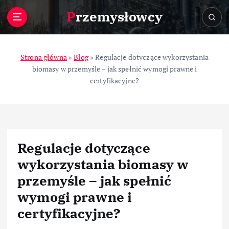
S
Przemysłowcy
k
i
p
t
Strona główna
»
Blog
»
Regulacje dotyczące wykorzystania
o
biomasy w przemyśle – jak spełnić wymogi prawne i
c
certyfikacyjne?
o
n
t
e
n
Regulacje dotyczące
t
wykorzystania biomasy w
przemyśle – jak spełnić
wymogi prawne i
certyfikacyjne?