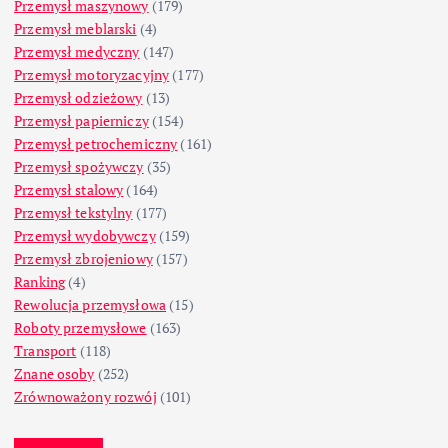
Przemysł maszynowy
(179)
Przemysł meblarski
(4)
Przemysł medyczny
(147)
Przemysł motoryzacyjny
(177)
Przemysł odzieżowy
(13)
Przemysł papierniczy
(154)
Przemysł petrochemiczny
(161)
Przemysł spożywczy
(35)
Przemysł stalowy
(164)
Przemysł tekstylny
(177)
Przemysł wydobywczy
(159)
Przemysł zbrojeniowy
(157)
Ranking
(4)
Rewolucja przemysłowa
(15)
Roboty przemysłowe
(163)
Transport
(118)
Znane osoby
(252)
Zrównoważony rozwój
(101)