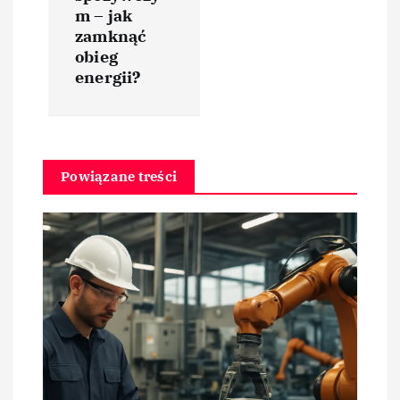
m – jak
g
zamknąć
obieg
a
energii?
c
j
Powiązane treści
a
w
p
i
s