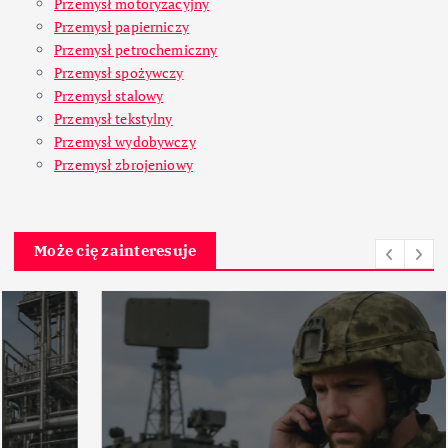
Przemysł motoryzacyjny
Przemysł papierniczy
Przemysł petrochemiczny
Przemysł spożywczy
Przemysł stalowy
Przemysł tekstylny
Przemysł wydobywczy
Przemysł zbrojeniowy
Może cię zainteresuje