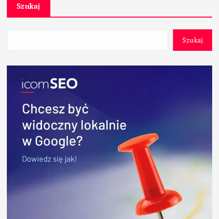
Szukaj
Szukaj