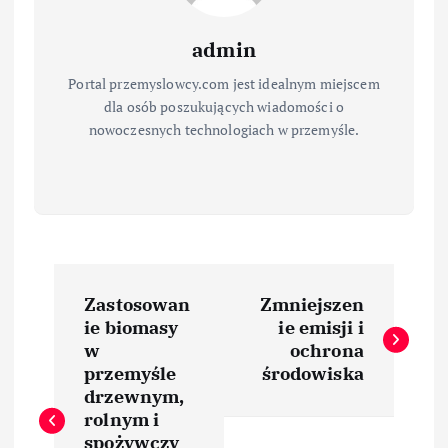
admin
Portal przemyslowcy.com jest idealnym miejscem
dla osób poszukujących wiadomości o
nowoczesnych technologiach w przemyśle.
N
Zastosowan
Zmniejszen
a
ie biomasy
ie emisji i
w
ochrona
w
przemyśle
środowiska
drzewnym,
i
rolnym i
spożywczy