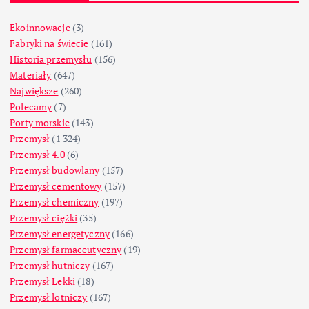
Ekoinnowacje
(3)
Fabryki na świecie
(161)
Historia przemysłu
(156)
Materiały
(647)
Największe
(260)
Polecamy
(7)
Porty morskie
(143)
Przemysł
(1 324)
Przemysł 4.0
(6)
Przemysł budowlany
(157)
Przemysł cementowy
(157)
Przemysł chemiczny
(197)
Przemysł ciężki
(35)
Przemysł energetyczny
(166)
Przemysł farmaceutyczny
(19)
Przemysł hutniczy
(167)
Przemysł Lekki
(18)
Przemysł lotniczy
(167)