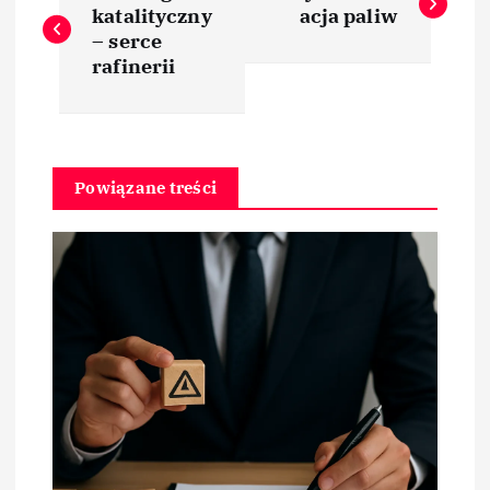
a
katalityczny
acja paliw
– serce
w
rafinerii
i
g
Powiązane treści
a
c
j
a
w