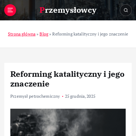
S
Przemysłowcy
k
i
p
t
Strona główna
»
Blog
»
Reforming katalityczny i jego znaczenie
o
c
o
n
t
Reforming katalityczny i jego
e
n
znaczenie
t
Przemysł petrochemiczny
25 grudnia, 2025