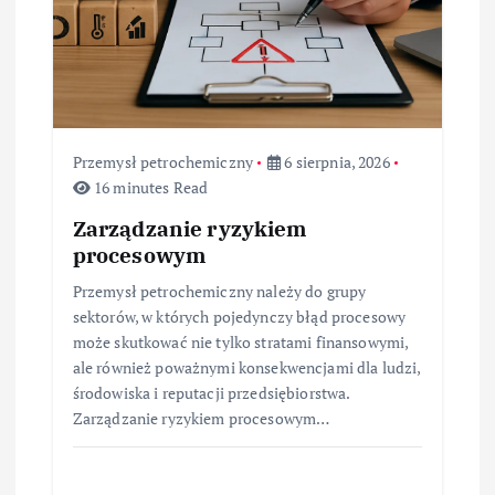
p
i
s
u
Przemysł petrochemiczny
6 sierpnia, 2026
16 minutes Read
Zarządzanie ryzykiem
procesowym
Przemysł petrochemiczny należy do grupy
sektorów, w których pojedynczy błąd procesowy
może skutkować nie tylko stratami finansowymi,
ale również poważnymi konsekwencjami dla ludzi,
środowiska i reputacji przedsiębiorstwa.
Zarządzanie ryzykiem procesowym…