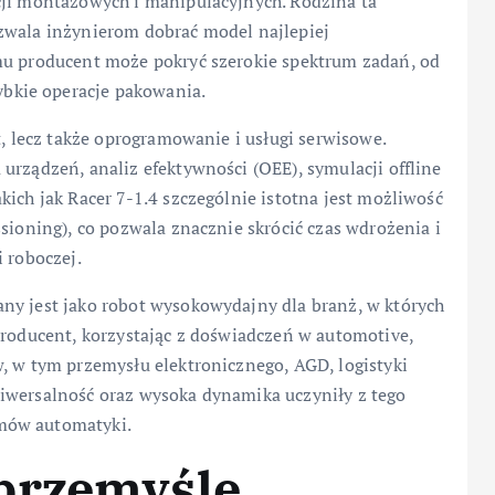
cji montażowych i manipulacyjnych. Rodzina ta
zwala inżynierom dobrać model najlepiej
mu producent może pokryć szerokie spektrum zadań, od
bkie operacje pakowania.
t, lecz także oprogramowanie i usługi serwisowe.
urządzeń, analiz efektywności (OEE), symulacji offline
kich jak Racer 7-1.4 szczególnie istotna jest możliwość
sioning), co pozwala znacznie skrócić czas wdrożenia i
 roboczej.
ny jest jako robot wysokowydajny dla branż, w których
Producent, korzystając z doświadczeń w automotive,
, w tym przemysłu elektronicznego, AGD, logistyki
iwersalność oraz wysoka dynamika uczyniły z tego
mów automatyki.
przemyśle