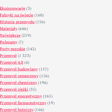
Ekoinnowacje
(3)
Fabryki na świecie
(160)
Historia przemysłu
(156)
Materiały
(646)
Największe
(259)
Polecamy
(7)
Porty morskie
(142)
Przemysł
(1 323)
Przemysł 4.0
(6)
Przemysł budowlany
(157)
Przemysł cementowy
(156)
Przemysł chemiczny
(196)
Przemysł ciężki
(35)
Przemysł energetyczny
(165)
Przemysł farmaceutyczny
(19)
Przemysł hutniczy
(166)