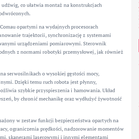
i udźwig, co ułatwia montaż na konstrukcjach
 odwróconych.
 Comau opartymi na wydajnych procesorach
owanie trajektorii, synchronizację z systemami
owanymi urządzeniami pomiarowymi. Sterownik
odnych z normami robotyki przemysłowej, jak również
a serwosilnikach o wysokiej gęstości mocy,
nymi. Dzięki temu ruch robota jest płynny,
żliwia szybkie przyspieszenia i hamowania. Układ
ieszeń, by chronić mechanikę oraz wydłużyć żywotność
ażony w zestaw funkcji bezpieczeństwa opartych na
racy, ograniczenia prędkości, nadzorowanie momentów
ymi, skanerami laserowymi i innymi elementami