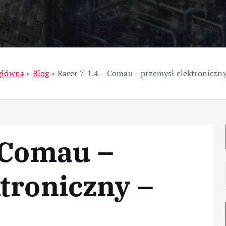
ziały
Przemysł
główna
»
Blog
»
Racer 7-1.4 – Comau – przemysł elektroniczny
 Comau –
troniczny –