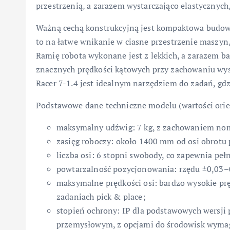
przestrzenią, a zarazem wystarczająco elastycznych,
Ważną cechą konstrukcyjną jest kompaktowa budow
to na łatwe wnikanie w ciasne przestrzenie maszyn,
Ramię robota wykonane jest z lekkich, a zarazem b
znacznych prędkości kątowych przy zachowaniu wys
Racer 7-1.4 jest idealnym narzędziem do zadań, gdz
Podstawowe dane techniczne modelu (wartości orie
maksymalny udźwig: 7 kg, z zachowaniem nomi
zasięg roboczy: około 1400 mm od osi obrotu
liczba osi: 6 stopni swobody, co zapewnia peł
powtarzalność pozycjonowania: rzędu ±0,03–0
maksymalne prędkości osi: bardzo wysokie prę
zadaniach pick & place;
stopień ochrony: IP dla podstawowych wersj
przemysłowym, z opcjami do środowisk wymag