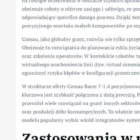
na rosnące oczekiwania w obszarze szybkich aplika
obejmuje roboty o różnym zasięgu i udźwigu, co po
odpowiadający specyfice danego procesu. Dzięki te
precyzyjnego montażu małych komponentów po szy
Comau, jako globalny gracz, rozwija nie tylko sprzę
Obejmuje to rozwiązania do planowania cyklu życia 
oraz szkolenia operatorów. W kontekście robotów ta
wirtualnego uruchomienia linii (tzw. virtual commis
ograniczyć ryzyko błędów w konfiguracji przestrzeni
W strukturze oferty Comau Racer 7-1.4 pozycjonowa
kluczowa jest szybkość połączona z dużą precyzją. 
przeniósł wiele rozwiązań na grunt innych sektorów
oraz produkcji dóbr konsumpcyjnych. To właśnie un
modelu popularny wybór wśród integratorów syste
Zastosowania w 