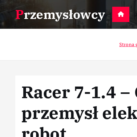
S
Przemysłowcy
k
D
i
p
t
Strona 
o
c
o
n
t
Racer 7-1.4 –
e
n
t
przemysł elek
robot