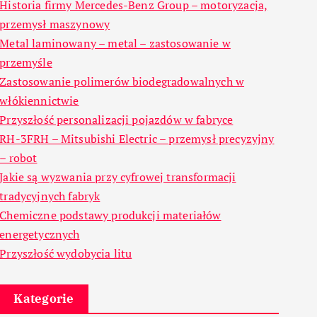
Historia firmy Mercedes-Benz Group – motoryzacja,
przemysł maszynowy
Metal laminowany – metal – zastosowanie w
przemyśle
Zastosowanie polimerów biodegradowalnych w
włókiennictwie
Przyszłość personalizacji pojazdów w fabryce
RH-3FRH – Mitsubishi Electric – przemysł precyzyjny
– robot
Jakie są wyzwania przy cyfrowej transformacji
tradycyjnych fabryk
Chemiczne podstawy produkcji materiałów
energetycznych
Przyszłość wydobycia litu
Kategorie