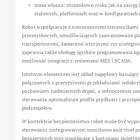
masa własna: stosunkowo niska jak na zasięg 
stalowych, platformach oraz w konfiguracjach
Robot współpracuje z nowoczesnymi sterownikami
przemysłowych, umożliwiających zaawansowane plan
transportowymi, kamerami wizyjnymi czy zintegr
zapewnia także obsługę języków programowania zg
możliwość integracji z systemami MES i SCADA.
Istotnym elementem jest układ napędowy bazujący n
połączonych z precyzyjnymi przekładniami redukcyj
pozbawiony nadmiernych drgań, a jednocześnie umo
sterowania optymalizuje profile prędkości i przysp
podzespołów.
W kontekście bezpieczeństwa robot może być wypos
sterowaniu zintegrowanym: monitorowanie stref p
bezpiecznych oraz współpracę z kurtynami świetln