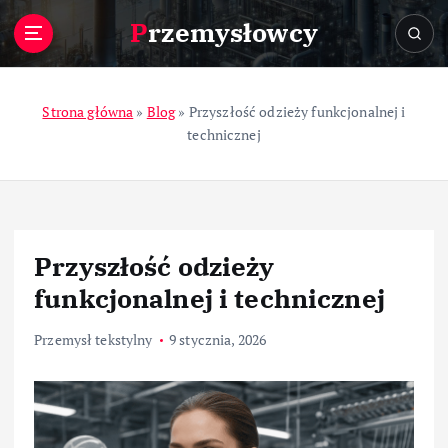
S
Przemysłowcy
k
i
p
t
Strona główna
»
Blog
»
Przyszłość odzieży funkcjonalnej i
o
technicznej
c
o
n
t
e
Przyszłość odzieży
n
t
funkcjonalnej i technicznej
Przemysł tekstylny
9 stycznia, 2026