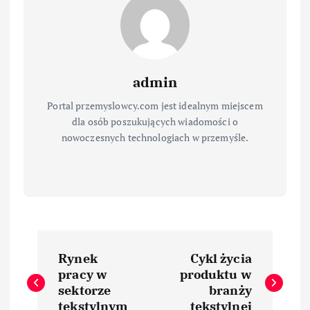
admin
Portal przemyslowcy.com jest idealnym miejscem
dla osób poszukujących wiadomości o
nowoczesnych technologiach w przemyśle.
N
Rynek
Cykl życia
a
pracy w
produktu w
sektorze
branży
tekstylnym
tekstylnej