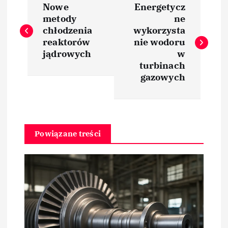
Nowe
Energetycz
a
metody
ne
chłodzenia
wykorzysta
w
reaktorów
nie wodoru
jądrowych
w
i
turbinach
gazowych
g
a
Powiązane treści
c
j
a
w