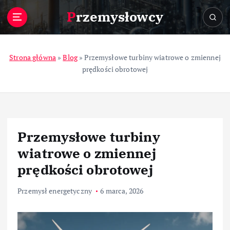
S
Przemysłowcy
k
i
p
t
Strona główna
»
Blog
»
Przemysłowe turbiny wiatrowe o zmiennej
o
prędkości obrotowej
c
o
n
t
e
Przemysłowe turbiny
n
t
wiatrowe o zmiennej
prędkości obrotowej
Przemysł energetyczny
6 marca, 2026