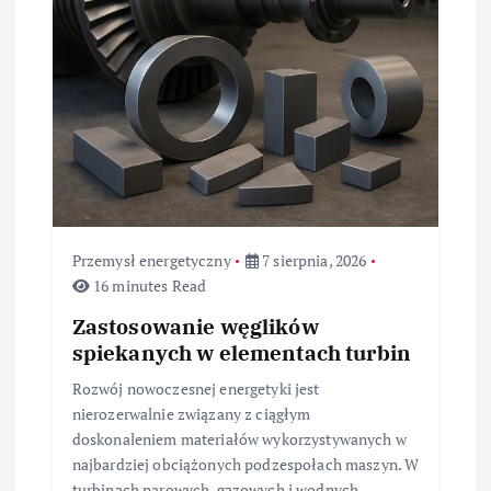
p
i
s
u
Przemysł energetyczny
7 sierpnia, 2026
16 minutes Read
Zastosowanie węglików
spiekanych w elementach turbin
Rozwój nowoczesnej energetyki jest
nierozerwalnie związany z ciągłym
doskonaleniem materiałów wykorzystywanych w
najbardziej obciążonych podzespołach maszyn. W
turbinach parowych, gazowych i wodnych,