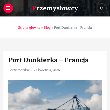
S
Przemysłowcy
k
i
p
t
Strona główna
»
Blog
»
Port Dunkierka – Francja
o
c
o
n
t
Port Dunkierka – Francja
e
n
Porty morskie
27 kwietnia, 2026
t