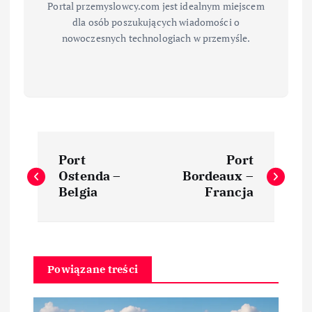
Portal przemyslowcy.com jest idealnym miejscem
dla osób poszukujących wiadomości o
nowoczesnych technologiach w przemyśle.
N
Port
Port
a
Ostenda –
Bordeaux –
Belgia
Francja
w
i
Powiązane treści
g