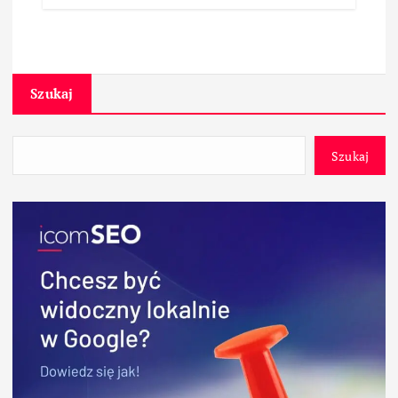
Szukaj
Szukaj