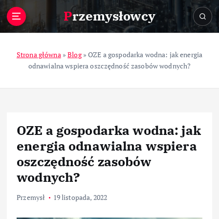
S
Przemysłowcy
k
i
p
t
Strona główna
»
Blog
»
OZE a gospodarka wodna: jak energia
o
odnawialna wspiera oszczędność zasobów wodnych?
c
o
n
t
e
OZE a gospodarka wodna: jak
n
t
energia odnawialna wspiera
oszczędność zasobów
wodnych?
Przemysł
19 listopada, 2022