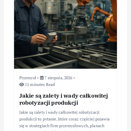
p
i
s
u
Przemysł
7 sierpnia, 2026
15 minutes Read
Jakie są zalety i wady całkowitej
robotyzacji produkcji
Jakie są zalety i wady całkowitej robotyzacji
produkcji to pytanie, które coraz częściej pojawia
się w strategiach firm przemysłowych, planach