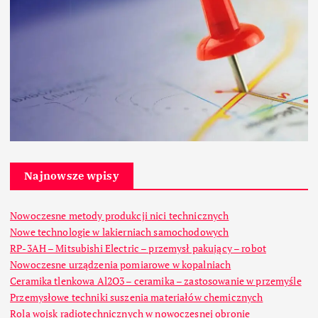
Najnowsze wpisy
Nowoczesne metody produkcji nici technicznych
Nowe technologie w lakierniach samochodowych
RP-3AH – Mitsubishi Electric – przemysł pakujący – robot
Nowoczesne urządzenia pomiarowe w kopalniach
Ceramika tlenkowa Al2O3 – ceramika – zastosowanie w przemyśle
Przemysłowe techniki suszenia materiałów chemicznych
Rola wojsk radiotechnicznych w nowoczesnej obronie