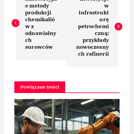
a
e metody
w
produkcji
infrastrukt
w
chemikalió
urę
w z
petrochemi
i
odnawialny
czną:
ch
przykłady
surowców
nowoczesny
g
ch rafinerii
a
c
Powiązane treści
j
a
w