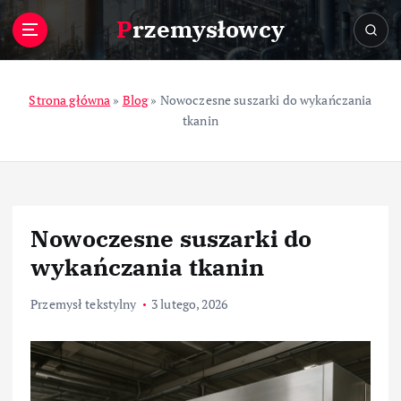
S
Przemysłowcy
k
i
p
t
Strona główna
»
Blog
»
Nowoczesne suszarki do wykańczania
o
tkanin
c
o
n
t
e
Nowoczesne suszarki do
n
t
wykańczania tkanin
Przemysł tekstylny
3 lutego, 2026