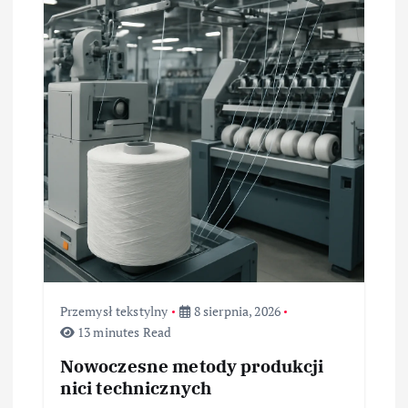
j
a
w
p
i
s
u
Przemysł tekstylny
8 sierpnia, 2026
13 minutes Read
Nowoczesne metody produkcji
nici technicznych