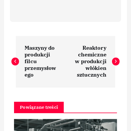
N
Maszyny do
Reaktory
a
produkcji
chemiczne
filcu
w produkcji
w
przemysłow
włókien
ego
sztucznych
i
g
Powiązane treści
a
c