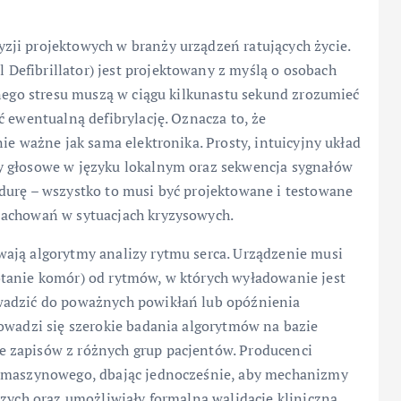
ji projektowych w branży urządzeń ratujących życie.
Defibrillator) jest projektowany z myślą o osobach
lnego stresu muszą w ciągu kilkunastu sekund zrozumieć
ć ewentualną defibrylację. Oznacza to, że
ie ważne jak sama elektronika. Prosty, intuicyjny układ
y głosowe w języku lokalnym oraz sekwencja sygnałów
durę – wszystko to musi być projektowane i testowane
zachowań w sytuacjach kryzysowych.
ają algorytmy analizy rytmu serca. Urządzenie musi
otanie komór) od rytmów, w których wyładowanie jest
wadzić do poważnych powikłań lub opóźnienia
rowadzi się szerokie badania algorytmów na bazie
 zapisów z różnych grup pacjentów. Producenci
a maszynowego, dbając jednocześnie, aby mechanizmy
czych oraz umożliwiały formalną walidację kliniczną.