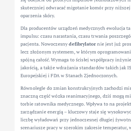
skuteczniej odwracać migotanie komór przy niższej 
oparzenia skóry.
Dla producentów urządzeń medycznych ewolucja ta 
impulsu: czasu narastania, czasu trwania poszczegó
pacjenta. Nowoczesny
defibrylator
nie jest już pr
lecz złożonym systemem, w którym oprogramowanie
spójną całość. Wymaga to ścisłej współpracy inżynie
jakością, a także wdrażania standardów takich jak
Europejskiej i FDA w Stanach Zjednoczonych.
Równolegle do zmian konstrukcyjnych zachodzi min
znaczną część wózka reanimacyjnego, dziś mogą mi
torbie ratownika medycznego. Wpływa to na projek
zarządzanie energią – kluczowy staje się wysokow
liczbę wyładowań przy jednoczesnej długiej żywotn
scenariusze pracy w szerokim zakresie temperatur, 