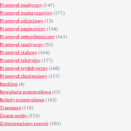
Przemysł medyczny
(147)
Przemysł motoryzacyjny
(177)
Przemysł odzieżowy
(13)
Przemysł papierniczy
(154)
Przemysł petrochemiczny
(161)
Przemysł spożywczy
(35)
Przemysł stalowy
(164)
Przemysł tekstylny
(177)
Przemysł wydobywczy
(160)
Przemysł zbrojeniowy
(157)
Ranking
(4)
Rewolucja przemysłowa
(15)
Roboty przemysłowe
(163)
Transport
(118)
Znane osoby
(252)
Zrównoważony rozwój
(101)