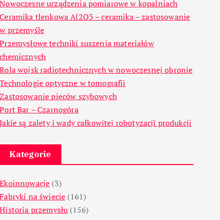
Nowoczesne urządzenia pomiarowe w kopalniach
Ceramika tlenkowa Al2O3 – ceramika – zastosowanie
w przemyśle
Przemysłowe techniki suszenia materiałów
chemicznych
Rola wojsk radiotechnicznych w nowoczesnej obronie
Technologie optyczne w tomografii
Zastosowanie pieców szybowych
Port Bar – Czarnogóra
Jakie są zalety i wady całkowitej robotyzacji produkcji
Kategorie
Ekoinnowacje
(3)
Fabryki na świecie
(161)
Historia przemysłu
(156)