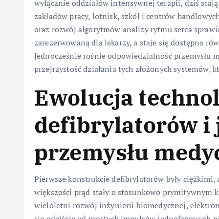
wyłącznie oddziałów intensywnej terapii, dziś staj
zakładów pracy, lotnisk, szkół i centrów handlowy
oraz rozwój algorytmów analizy rytmu serca sprawiaj
zarezerwowaną dla lekarzy, a staje się dostępna ró
Jednocześnie rośnie odpowiedzialność przemysłu 
przejrzystość działania tych złożonych systemów, 
Ewolucja techno
defibrylatorów i 
przemysłu medy
Pierwsze konstrukcje defibrylatorów były ciężkimi
większości prąd stały o stosunkowo prymitywnym ks
wieloletni rozwój inżynierii biomedycznej, elektro
się odejście od prostych impulsów jednofazowych n