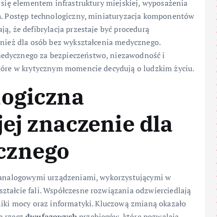
ą się elementem infrastruktury miejskiej, wyposażenia
ch. Postęp technologiczny, miniaturyzacja komponentów
ą, że defibrylacja przestaje być procedurą
wnież dla osób bez wykształcenia medycznego.
medycznego za bezpieczeństwo, niezawodność i
które w krytycznym momencie decydują o ludzkim życiu.
logiczna
jej znaczenie dla
cznego
, analogowymi urządzeniami, wykorzystującymi w
ztałcie fali. Współczesne rozwiązania odzwierciedlają
niki mocy oraz informatyki. Kluczową zmianą okazało
a rzecz
dwufazowych
przebiegów, które pozwalają