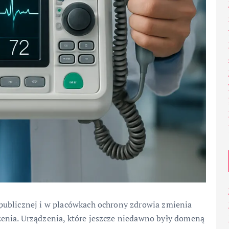
publicznej i w placówkach ochrony zdrowia zmienia
enia. Urządzenia, które jeszcze niedawno były domeną