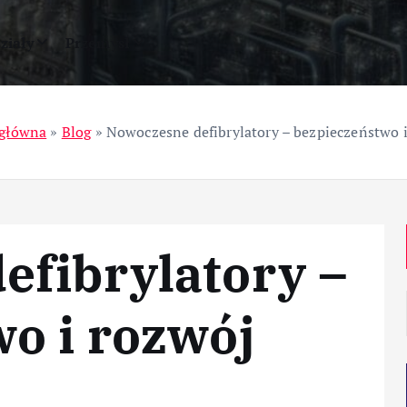
ziały
Przemysł
 główna
»
Blog
»
Nowoczesne defibrylatory – bezpieczeństwo 
efibrylatory –
o i rozwój