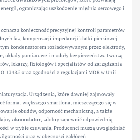
energii, ograniczając uszkodzenie mięśnia sercowego i
oznacza konieczność precyzyjnej kontroli parametrów
lnych faz, kompensacji impedancji klatki piersiowej
ostym kondensatorem rozładowywanym przez elektrody,
, układy pomiarowe i moduły bezpieczeństwa tworzą
rów, lekarzy, fizjologów i specjalistów od zarządzania
 ISO 13485 oraz zgodności z regulacjami MDR w Unii
iaturyzacja. Urządzenia, które dawniej zajmowały
eć format większego smartfona, mieszczącego się w
towanie obudów, odporność mechaniczną, a także
ydajny
akumulator
, zdolny zapewnić odpowiednią
ości w trybie czuwania. Producenci muszą uwzględniać
wilgotności oraz w obecności zakłóceń