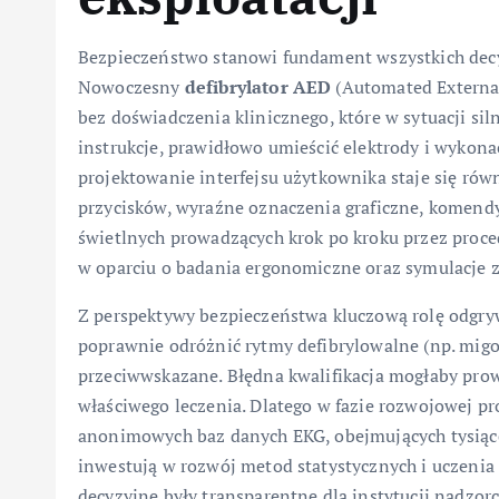
Bezpieczeństwo stanowi fundament wszystkich decyz
Nowoczesny
defibrylator AED
(Automated External 
bez doświadczenia klinicznego, które w sytuacji si
instrukcje, prawidłowo umieścić elektrody i wykona
projektowanie interfejsu użytkownika staje się równ
przycisków, wyraźne oznaczenia graficzne, komend
świetlnych prowadzących krok po kroku przez proce
w oparciu o badania ergonomiczne oraz symulacje 
Z perspektywy bezpieczeństwa kluczową rolę odgryw
poprawnie odróżnić rytmy defibrylowalne (np. mig
przeciwwskazane. Błędna kwalifikacja mogłaby pro
właściwego leczenia. Dlatego w fazie rozwojowej p
anonimowych baz danych EKG, obejmujących tysiące
inwestują w rozwój metod statystycznych i uczeni
decyzyjne były transparentne dla instytucji nadzor