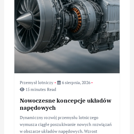
a
w
p
i
s
u
Przemysł lotniczy
6 sierpnia, 2026
15 minutes Read
Nowoczesne koncepcje układów
napędowych
Dynamiczny rozwój przemysłu lotniczego
wymusza ciągłe poszukiwanie nowych rozwiązań
w obszarze układów napędowych. Wzrost