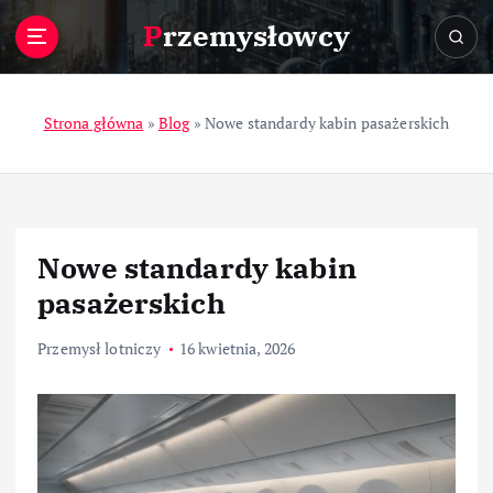
S
Przemysłowcy
k
i
p
t
Strona główna
»
Blog
»
Nowe standardy kabin pasażerskich
o
c
o
n
t
Nowe standardy kabin
e
n
pasażerskich
t
Przemysł lotniczy
16 kwietnia, 2026