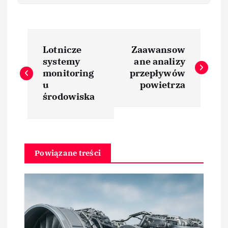
N
Lotnicze
Zaawansow
a
systemy
ane analizy
monitoring
przepływów
w
u
powietrza
środowiska
i
g
Powiązane treści
a
c
j