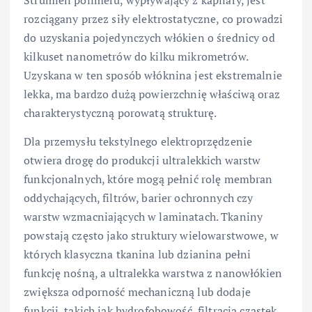
Strumień polimeru, wypływający z kapilary, jest
rozciągany przez siły elektrostatyczne, co prowadzi
do uzyskania pojedynczych włókien o średnicy od
kilkuset nanometrów do kilku mikrometrów.
Uzyskana w ten sposób włóknina jest ekstremalnie
lekka, ma bardzo dużą powierzchnię właściwą oraz
charakterystyczną porowatą strukturę.
Dla przemysłu tekstylnego elektroprzędzenie
otwiera drogę do produkcji ultralekkich warstw
funkcjonalnych, które mogą pełnić rolę membran
oddychających, filtrów, barier ochronnych czy
warstw wzmacniających w laminatach. Tkaniny
powstają często jako struktury wielowarstwowe, w
których klasyczna tkanina lub dzianina pełni
funkcję nośną, a ultralekka warstwa z nanowłókien
zwiększa odporność mechaniczną lub dodaje
funkcji, takich jak hydrofobowość, filtracja cząstek