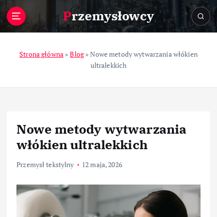
S
Przemysłowcy
k
i
p
t
Strona główna
»
Blog
»
Nowe metody wytwarzania włókien
o
ultralekkich
c
o
n
t
e
Nowe metody wytwarzania
n
t
włókien ultralekkich
Przemysł tekstylny
12 maja, 2026