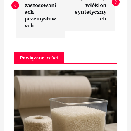
w
zastosowani
włókien
ach
syntetyczny
i
przemysłow
ch
ych
g
a
Powiązane treści
c
j
a
w
p