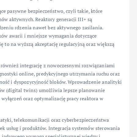
ce pasywne bezpieczeństwo, czyli takie, które
ów aktywnych. Reaktory generacji III+ są
dzeniu rdzenia nawet bez aktywnego zasilania.
tków awarii i mniejsze wymagania dotyczące
ię to na wyższą akceptację regulacyjną oraz większą
 również integrację z nowoczesnymi rozwiązaniami
nostyki online, predykcyjnego utrzymania ruchu oraz
ość i dyspozycyjność bloków. Wprowadzenie analityki
w (digital twins) umożliwia lepsze planowanie
wyłączeń oraz optymalizację pracy reaktora w
matyki, telekomunikacji oraz cyberbezpieczeństwa
nek usług i produktów. Integracja systemów sterowania
jądrowego wymaga specjalistycznej wiedzy i