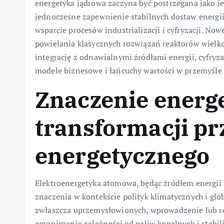
energetyka jądrowa zaczyna być postrzegana jako j
jednoczesne zapewnienie stabilnych dostaw energii
wsparcie procesów industrializacji i cyfryzacji. Now
powielania klasycznych rozwiązań reaktorów wielk
integrację z odnawialnymi źródłami energii, cyfryza
modele biznesowe i łańcuchy wartości w przemyśle
Znaczenie energe
transformacji p
energetycznego
Elektroenergetyka atomowa, będąc źródłem energii o
znaczenia w kontekście polityk klimatycznych i gl
zwłaszcza uprzemysłowionych, wprowadzenie lub ro
ograniczenie zależności od paliw kopalnych i stabi