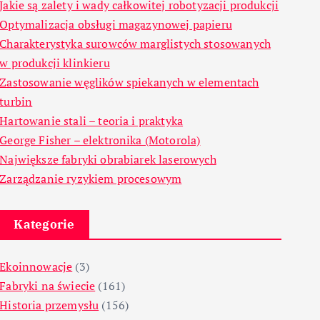
Jakie są zalety i wady całkowitej robotyzacji produkcji
Optymalizacja obsługi magazynowej papieru
Charakterystyka surowców marglistych stosowanych
w produkcji klinkieru
Zastosowanie węglików spiekanych w elementach
turbin
Hartowanie stali – teoria i praktyka
George Fisher – elektronika (Motorola)
Największe fabryki obrabiarek laserowych
Zarządzanie ryzykiem procesowym
Kategorie
Ekoinnowacje
(3)
Fabryki na świecie
(161)
Historia przemysłu
(156)