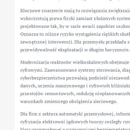
Kluczowe znaczenie mają tu rozwiązania zwiększają
wykorzystują prawa fizyki zamiast złożonych system
projektowane tak, by w razie awarii zapobiec uszko
Oznacza to niższe ryzyko wystąpienia ciężkich sku
zewnętrznej interwencji. Dla przemysłu przekłada s
przewidywalność eksploatacji w długim horyzoncie.
Modernizacja reaktorów wielkoskalowych obejmuje
cyfrowymi. Zaawansowane systemy sterowania, diag
cyberbezpieczeństwa pozwalają podnieść niezawodn
danych, uczenia maszynowego i cyfrowych bliźniakó
przestojów remontowych, redukcję nieplanowanych 
warunkach zmiennego obciążenia sieciowego.
Dla firm z sektora automatyki przemysłowej, infor
cyfryzacja elektrowni jądrowych tworzy rozległy ry
klasy przemysłowej z wymaganiami bezpieczeństwa 