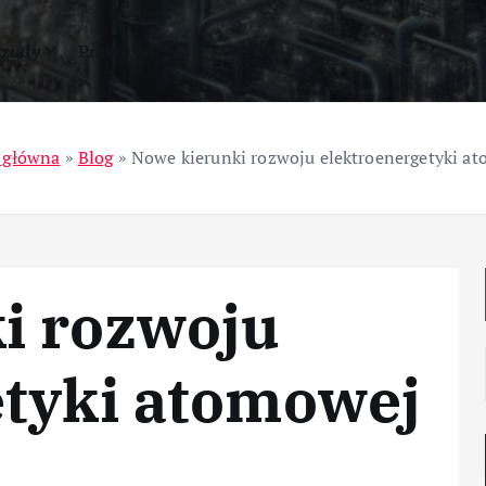
ziały
Przemysł
 główna
»
Blog
»
Nowe kierunki rozwoju elektroenergetyki a
i rozwoju
etyki atomowej