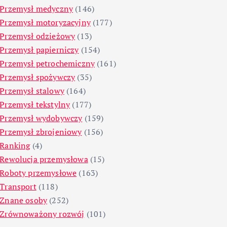
Przemysł medyczny
(146)
Przemysł motoryzacyjny
(177)
Przemysł odzieżowy
(13)
Przemysł papierniczy
(154)
Przemysł petrochemiczny
(161)
Przemysł spożywczy
(35)
Przemysł stalowy
(164)
Przemysł tekstylny
(177)
Przemysł wydobywczy
(159)
Przemysł zbrojeniowy
(156)
Ranking
(4)
Rewolucja przemysłowa
(15)
Roboty przemysłowe
(163)
Transport
(118)
Znane osoby
(252)
Zrównoważony rozwój
(101)