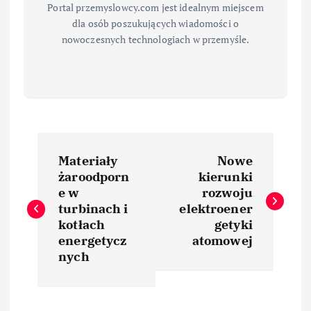
Portal przemyslowcy.com jest idealnym miejscem
dla osób poszukujących wiadomości o
nowoczesnych technologiach w przemyśle.
N
Materiały
Nowe
a
żaroodporn
kierunki
e w
rozwoju
w
turbinach i
elektroener
kotłach
getyki
i
energetycz
atomowej
nych
g