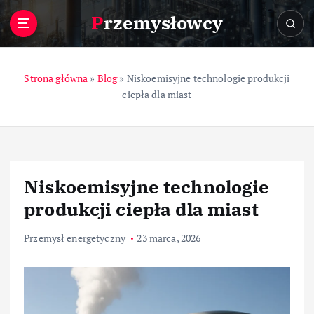
S
Przemysłowcy
k
i
p
t
Strona główna
»
Blog
»
Niskoemisyjne technologie produkcji
o
ciepła dla miast
c
o
n
t
e
Niskoemisyjne technologie
n
t
produkcji ciepła dla miast
Przemysł energetyczny
23 marca, 2026