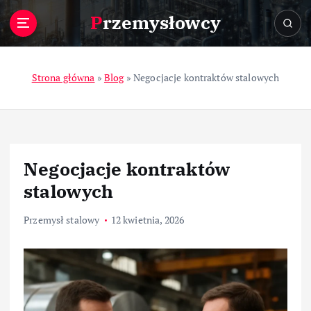
S
Przemysłowcy
k
i
p
t
Strona główna
»
Blog
»
Negocjacje kontraktów stalowych
o
c
o
n
t
Negocjacje kontraktów
e
n
stalowych
t
Przemysł stalowy
12 kwietnia, 2026