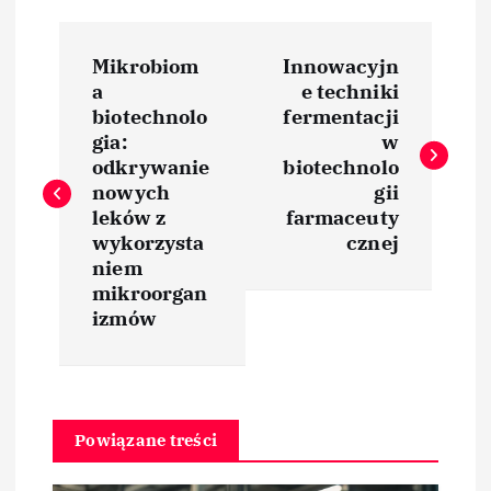
N
Mikrobiom
Innowacyjn
a
a
e techniki
biotechnolo
fermentacji
w
gia:
w
odkrywanie
biotechnolo
i
nowych
gii
leków z
farmaceuty
wykorzysta
cznej
g
niem
mikroorgan
a
izmów
c
j
Powiązane treści
a