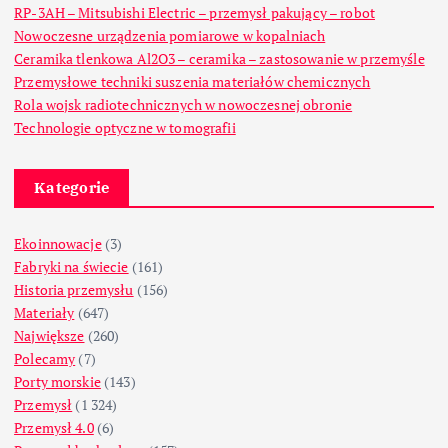
RP-3AH – Mitsubishi Electric – przemysł pakujący – robot
Nowoczesne urządzenia pomiarowe w kopalniach
Ceramika tlenkowa Al2O3 – ceramika – zastosowanie w przemyśle
Przemysłowe techniki suszenia materiałów chemicznych
Rola wojsk radiotechnicznych w nowoczesnej obronie
Technologie optyczne w tomografii
Kategorie
Ekoinnowacje
(3)
Fabryki na świecie
(161)
Historia przemysłu
(156)
Materiały
(647)
Największe
(260)
Polecamy
(7)
Porty morskie
(143)
Przemysł
(1 324)
Przemysł 4.0
(6)