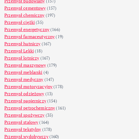
Przemysł budowlany
(157)
Przemysł cementowy
(157)
Przemysł chemiczny
(197)
Przemysł ciężki
(35)
Przemysł energetyczny
(166)
Przemysł farmaceutyczny
(19)
Przemysł hutniczy
(167)
Przemysł Lekki
(18)
Przemysł lotniczy
(167)
Przemysł maszynowy
(179)
Przemysł meblarski
(4)
Przemysł medyczny
(147)
Przemysł motoryzacyjny
(178)
Przemysł odzieżowy
(13)
Przemysł papierniczy
(154)
Przemysł petrochemiczny
(161)
Przemysł spożywczy
(35)
Przemysł stalowy
(164)
Przemysł tekstylny
(178)
Przemysł wydobywczy
(160)