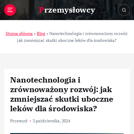
S
Przemysłowcy
k
i
p
t
Strona główna
»
Blog
»
Nanotechnologia i zrównoważony rozwój:
o
jak zmniejszać skutki uboczne leków dla środowiska?
c
o
n
t
e
Nanotechnologia i
n
t
zrównoważony rozwój: jak
zmniejszać skutki uboczne
leków dla środowiska?
Przemysł
3 października, 2024