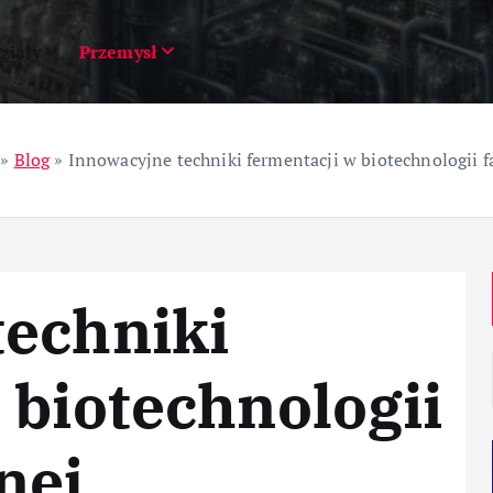
ziały
Przemysł
»
Blog
»
Innowacyjne techniki fermentacji w biotechnologii 
techniki
 biotechnologii
nej