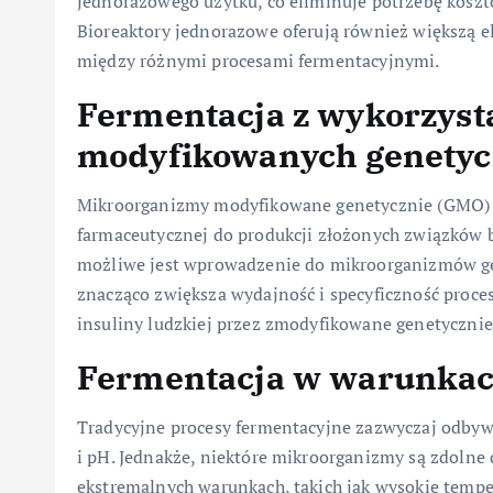
jednorazowego użytku, co eliminuje potrzebę koszto
Bioreaktory jednorazowe oferują również większą el
między różnymi procesami fermentacyjnymi.
Fermentacja z wykorzys
modyfikowanych genetyc
Mikroorganizmy modyfikowane genetycznie (GMO) s
farmaceutycznej do produkcji złożonych związków b
możliwe jest wprowadzenie do mikroorganizmów ge
znacząco zwiększa wydajność i specyficzność proce
insuliny ludzkiej przez zmodyfikowane genetycznie b
Fermentacja w warunkac
Tradycyjne procesy fermentacyjne zazwyczaj odby
i pH. Jednakże, niektóre mikroorganizmy są zdoln
ekstremalnych warunkach, takich jak wysokie tempera