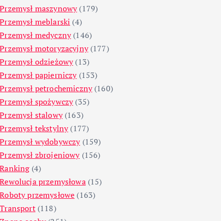
Przemysł maszynowy
(179)
Przemysł meblarski
(4)
Przemysł medyczny
(146)
Przemysł motoryzacyjny
(177)
Przemysł odzieżowy
(13)
Przemysł papierniczy
(153)
Przemysł petrochemiczny
(160)
Przemysł spożywczy
(35)
Przemysł stalowy
(163)
Przemysł tekstylny
(177)
Przemysł wydobywczy
(159)
Przemysł zbrojeniowy
(156)
Ranking
(4)
Rewolucja przemysłowa
(15)
Roboty przemysłowe
(163)
Transport
(118)