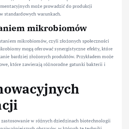
ermentacyjnych może prowadzić do produkcji
a w standardowych warunkach.
taniem mikrobiomów
ystaniem mikrobiomów, czyli złożonych społeczności
krobiomy mogą oferować synergistyczne efekty, które
skanie bardziej złożonych produktów. Przykładem może
we, które zawierają różnorodne gatunki bakterii i
nowacyjnych
cji
e zastosowanie w różnych dziedzinach biotechnologii
najważniejszych obszarów, w których te techniki