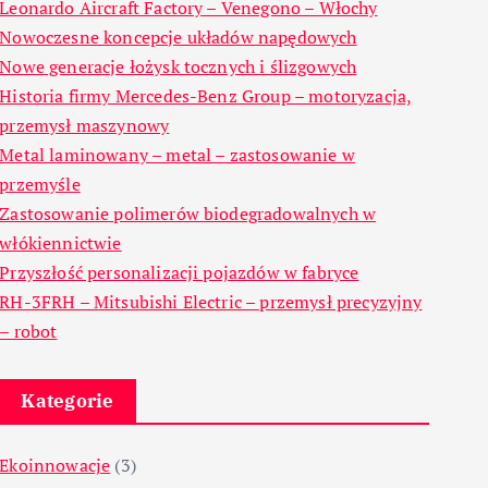
Leonardo Aircraft Factory – Venegono – Włochy
Nowoczesne koncepcje układów napędowych
Nowe generacje łożysk tocznych i ślizgowych
Historia firmy Mercedes-Benz Group – motoryzacja,
przemysł maszynowy
Metal laminowany – metal – zastosowanie w
przemyśle
Zastosowanie polimerów biodegradowalnych w
włókiennictwie
Przyszłość personalizacji pojazdów w fabryce
RH-3FRH – Mitsubishi Electric – przemysł precyzyjny
– robot
Kategorie
Ekoinnowacje
(3)