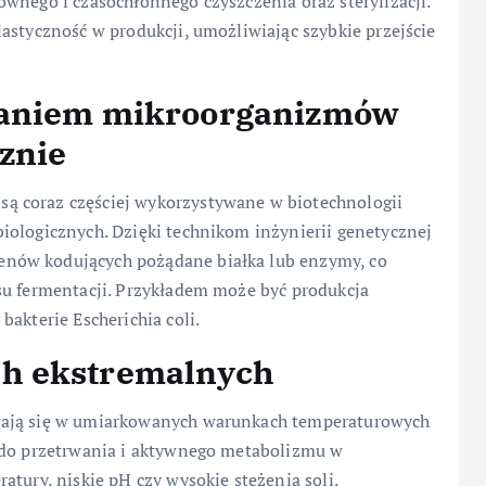
wnego i czasochłonnego czyszczenia oraz sterylizacji.
astyczność w produkcji, umożliwiając szybkie przejście
taniem mikroorganizmów
znie
ą coraz częściej wykorzystywane w biotechnologii
iologicznych. Dzięki technikom inżynierii genetycznej
nów kodujących pożądane białka lub enzymy, co
su fermentacji. Przykładem może być produkcja
akterie Escherichia coli.
h ekstremalnych
wają się w umiarkowanych warunkach temperaturowych
e do przetrwania i aktywnego metabolizmu w
tury, niskie pH czy wysokie stężenia soli.