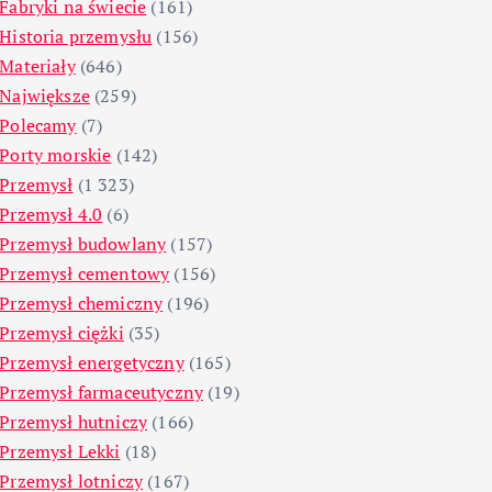
Fabryki na świecie
(161)
Historia przemysłu
(156)
Materiały
(646)
Największe
(259)
Polecamy
(7)
Porty morskie
(142)
Przemysł
(1 323)
Przemysł 4.0
(6)
Przemysł budowlany
(157)
Przemysł cementowy
(156)
Przemysł chemiczny
(196)
Przemysł ciężki
(35)
Przemysł energetyczny
(165)
Przemysł farmaceutyczny
(19)
Przemysł hutniczy
(166)
Przemysł Lekki
(18)
Przemysł lotniczy
(167)