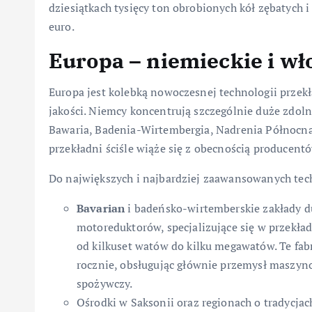
dziesiątkach tysięcy ton obrobionych kół zębatych 
euro.
Europa – niemieckie i wł
Europa jest kolebką nowoczesnej technologii przekł
jakości. Niemcy koncentrują szczególnie duże zdolno
Bawaria, Badenia-Wirtembergia, Nadrenia Północna
przekładni ściśle wiąże się z obecnością producent
Do największych i najbardziej zaawansowanych tec
Bavarian
i badeńsko-wirtemberskie zakłady d
motoreduktorów, specjalizujące się w przekła
od kilkuset watów do kilku megawatów. Te fab
rocznie, obsługując głównie przemysł maszyn
spożywczy.
Ośrodki w Saksonii oraz regionach o tradycja