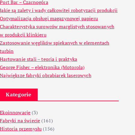
Port Bar – Czarnogóra
Jakie są zalety i wady całkowitej robotyzacji produkcji
Optymalizacja obsługi magazynowej papieru
Charakterystyka surowców marglistych stosowanych
w produkcji klinkieru
Zastosowanie węglików spiekanych w elementach
turbin
Hartowanie stali – teoria i praktyka
George Fisher – elektronika (Motorola)
Największe fabryki obrabiarek laserowych
Kategorie
Ekoinnowacje
(3)
Fabryki na świecie
(161)
Historia przemysłu
(156)