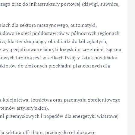
ego oraz do infrastruktury portowej (dźwigi, suwnice,
dniach dla sektora maszynowego, automatyki,
zbudowane sieci poddostawców w północnych regionach
zą klaster skupiający obrabiarki do kół zębatych,
 wyspecjalizowane fabryki łożysk i uszczelnień. Łączna
wych liczona jest w setkach tysięcy sztuk przekładni
duktorów do złożonych przekładni planetarnych dla
la kolejnictwa, lotnictwa oraz przemysłu zbrojeniowego
temów artyleryjskich),
dni przemysłowych i napędów dla energetyki wiatrowej
la sektora off-shore, przemysłu celulozowo-