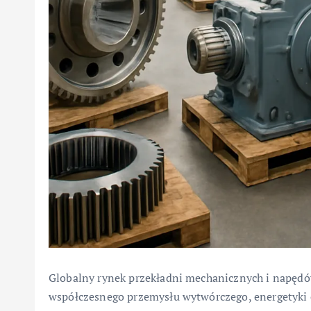
Globalny rynek przekładni mechanicznych i napędó
współczesnego przemysłu wytwórczego, energetyki 