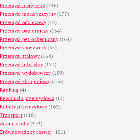
Przemysł medyczny
(146)
Przemysł motoryzacyjny
(177)
Przemysł odzieżowy
(13)
Przemysł papierniczy
(154)
Przemysł petrochemiczny
(161)
Przemysł spożywczy
(35)
Przemysł stalowy
(164)
Przemysł tekstylny
(177)
Przemysł wydobywczy
(159)
Przemysł zbrojeniowy
(156)
Ranking
(4)
Rewolucja przemysłowa
(15)
Roboty przemysłowe
(163)
Transport
(118)
Znane osoby
(252)
Zrównoważony rozwój
(101)