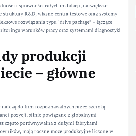
ności i sprawności całych instalacji, największe
e struktury R&D, własne centra testowe oraz systemy
leksowe rozwiązania typu “drive package” – łączące
onitoringu warunków pracy oraz systemami diagnostyki
ady produkcji
iecie – główne
e należą do firm rozpoznawalnych przez szeroką
anej pozycji, silnie powiązane z globalnymi
st często porównywalna z dużymi fabrykami
acowników, mają roczne moce produkcyjne liczone w