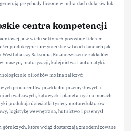
i generują przychody liczone w miliardach dolarów lub
oskie centra kompetencji
adniowej, a w wielu sektorach pozostaje liderem
ści produkcyjne i inżynierskie w takich landach jak
-Westfalia czy Saksonia. Rozmieszczenie zakładów
ów maszyn, motoryzacji, kolejnictwa i automatyki.
hnologicznie ośrodków można zaliczyć:
użych producentów przekładni przemysłowych i
dniach walcowych, kątowych i planetarnych o mocach
ryki produkują dziesiątki tysięcy motoreduktorów
owy, logistykę wewnętrzną, hutnictwo i przemysł
ch górniczych, które wciąż dostarczają zmodernizowane