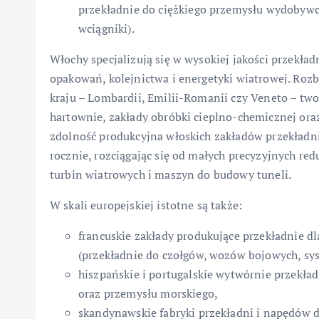
przekładnie do ciężkiego przemysłu wydobywcz
wciągniki).
Włochy specjalizują się w wysokiej jakości przekła
opakowań, kolejnictwa i energetyki wiatrowej. Ro
kraju – Lombardii, Emilii-Romanii czy Veneto – twor
hartownie, zakłady obróbki cieplno-chemicznej oraz
zdolność produkcyjna włoskich zakładów przekładnio
rocznie, rozciągając się od małych precyzyjnych re
turbin wiatrowych i maszyn do budowy tuneli.
W skali europejskiej istotne są także:
francuskie zakłady produkujące przekładnie d
(przekładnie do czołgów, wozów bojowych, sys
hiszpańskie i portugalskie wytwórnie przekła
oraz przemysłu morskiego,
skandynawskie fabryki przekładni i napędów d