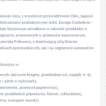
ominuje Azja, z wyraźnym przywództwem Chin, Japonii
zdolnościami produkcyjnymi Indii. Europa Zachodnia –
taje kluczowym ośrodkiem w zakresie przekładni o
logicznie, stosowanych w przemyśle maszynowym,
. Ameryka Północna, z dominującą rolą Stanów
adniach przemysłowych, jak i na segmencie automotive
lniejszy w:
ych (skrzynie biegów, przekładnie osi, napędy 4×4),
 i pitch w turbinach),
mentownie, przemysł papierniczy),
e przekładnie planetarne, falowe, cykloidalne),
tro, transport morski).