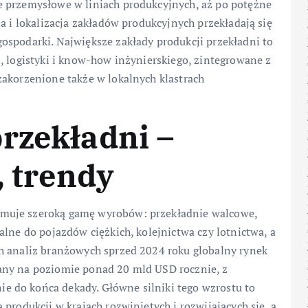
e przemysłowe w liniach produkcyjnych, aż po potężne
a i lokalizacja zakładów produkcyjnych przekładają się
ospodarki. Największe zakłady produkcji przekładni to
, logistyki i know-how inżynierskiego, zintegrowane z
zakorzenione także w lokalnych klastrach
rzekładni –
, trendy
muje szeroką gamę wyrobów: przekładnie walcowe,
alne do pojazdów ciężkich, kolejnictwa czy lotnictwa, a
h analiz branżowych sprzed 2024 roku globalny rynek
any na poziomie ponad 20 mld USD rocznie, z
 do końca dekady. Główne silniki tego wzrostu to
produkcji w krajach rozwiniętych i rozwijających się, a