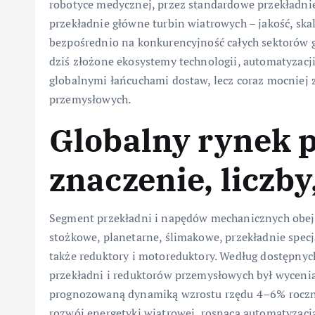
robotyce medycznej, przez standardowe przekładni
przekładnie główne turbin wiatrowych – jakość, skal
bezpośrednio na konkurencyjność całych sektorów g
dziś złożone ekosystemy technologii, automatyzacji
globalnymi łańcuchami dostaw, lecz coraz mocniej 
przemysłowych.
Globalny rynek p
znaczenie, liczby
Segment przekładni i napędów mechanicznych obej
stożkowe, planetarne, ślimakowe, przekładnie specj
także reduktory i motoreduktory. Według dostępnyc
przekładni i reduktorów przemysłowych był wyceni
prognozowaną dynamiką wzrostu rzędu 4–6% rocznie
rozwój energetyki wiatrowej, rosnąca automatyzacja 