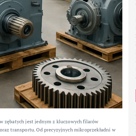
w zębatych jest jednym z kluczowych filarów
oraz transportu. Od precyzyjnych mikroprzekładni w