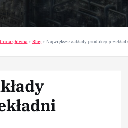
ziały
Przemysł
trona główna
»
Blog
»
Największe zakłady produkcji przekład
akłady
ekładni