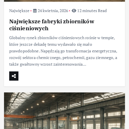
Największe
24 kwietnia, 2026
12 minutes Read
Największe fabryki zbiorników
ciśnieniowych
Globalny rynek zbiorników ciśnieniowych rośnie w tempie,
które jeszcze dekadę temu wydawało się mało
prawdopodobne. Napędzają go transformacja energetyczna,
rozwój sektora chemicznego, petrochemii, gazu ziemnego, a
także gwałtowny wzrost zainteresowania…