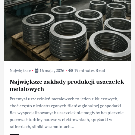
Największe
16 maja, 2026
19 minutes Read
Największe zakłady produkcji uszczelek
metalowych
Przemysł uszczelnień metalowych to jeden z kluczowych,
choć często niedostrzeganych filarów globalnej gospodarki.
Bez wyspecjalizowanych uszczelek nie mogłyby bezpiecznie
pracować turbiny parowe w elektrowniach, sprężarki w
rafineriach, silniki w samolotach…