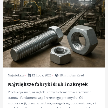
Największe
12 lipca, 2026
18 minutes Read
Największe fabryki śrub i nakrętek
Produkcja śrub, nakrętek i innych elementów złącznych
stanowi fundament współczesnego przemysłu. Od
motoryzacji, przez lotnictwo, energetykę, budownictwo, aż