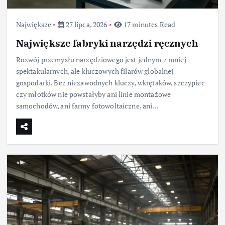
Największe
27 lipca, 2026
17 minutes Read
Największe fabryki narzędzi ręcznych
Rozwój przemysłu narzędziowego jest jednym z mniej
spektakularnych, ale kluczowych filarów globalnej
gospodarki. Bez niezawodnych kluczy, wkrętaków, szczypiec
czy młotków nie powstałyby ani linie montażowe
samochodów, ani farmy fotowoltaiczne, ani…