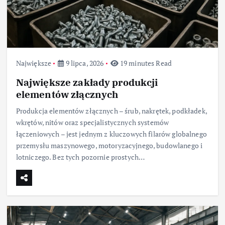
Największe
9 lipca, 2026
19 minutes Read
Największe zakłady produkcji
elementów złącznych
Produkcja elementów złącznych – śrub, nakrętek, podkładek,
wkrętów, nitów oraz specjalistycznych systemów
łączeniowych – jest jednym z kluczowych filarów globalnego
przemysłu maszynowego, motoryzacyjnego, budowlanego i
lotniczego. Bez tych pozornie prostych…