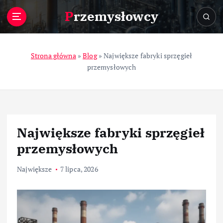
S
Przemysłowcy
k
i
p
t
Strona główna
»
Blog
»
Największe fabryki sprzęgieł
o
przemysłowych
c
o
n
t
e
Największe fabryki sprzęgieł
n
t
przemysłowych
Największe
7 lipca, 2026