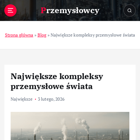
S
Przemysłowcy
k
i
p
t
Strona główna
»
Blog
»
Największe kompleksy przemysłowe świata
o
c
o
n
t
Największe kompleksy
e
n
przemysłowe świata
t
Największe
3 lutego, 2026